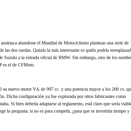
a austriaca abandone el Mundial de Motociclismo plantean una serie de
e las dos ruedas. Quizás la más interesante es quién podría reemplazarl
a de Suzuki a la entrada oficial de BMW. Sin embargo, otro de los nombr
P es el de CFMoto.
tó su nuevo motor V4
, de 997 cc. y una potencia mayor a los 200 cv, q
ón. Dicha configuración ya fue explorada por otros fabricantes como
ha. Si bien debería adaptarse al reglamento, está claro que sería viabl
rge la pregunta: si no es para competir, ¿para que se invertiría tiempo y