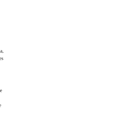
a,
es
ue
e