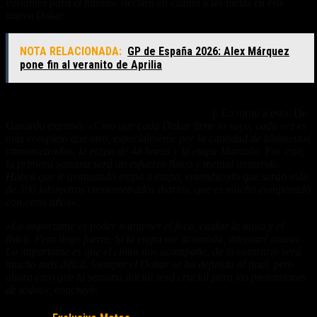
variantes para el futuro»
, declaró en cuanto a las metas en este
nuevo Dakar.
NOTA RELACIONADA:
GP de España 2026: Alex Márquez
pone fin al veranito de Aprilia
Es de destacar la complejidad de la competencia, con un recorrido
de 7.700 kilómetros, 5.100 de ellos contra relo
j. En torno a esto, De
Gavardo expresó:
«Creo que cada Dakar tiene lo suyo, cada vez es
más complejo que otro, especialmente por la cantidad de kilómetros
cronometrados, la etapa de 48 horas y la etapa Maratón. Por esto,
la primera semana será un esfuerzo físico y mental tremendo.
Habrá que ir avanzando etapa a etapa, entendiendo que serán más
de 500 kilómetros cronometrados diarios, que es mucho comparado
con otros años».
«Lo importante es poder mantener el foco, cuidar la moto y el
físico. Pero llego fuerte. Si la etapa me acomoda, intentaré atacar.
Lo importante es que el clima nos acompañe, de lo contrario será
mucho más difícil. Siempre el Dakar se ha definido al final, pero
ahora creo que la semana inicial será crucial para las pretensiones
de todos»,
concluyó.