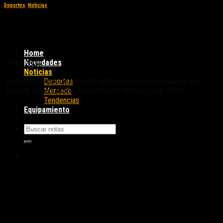
Deportes
,
Noticias
Tomás de Gavardo y sus expectativas para
el Dakar 2025
Home
Novedades
19-12-2024
Noticias
El chileno, Tomás de Gavardo, dejó sus sensaciones previo a su
Deportes
segunda carrera con el equipo Fantic, el Rally Dakar 2025.
Mercado
Tendencias
Equipamiento