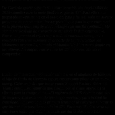
De Gavardo quiere superar su última participación en el Dakar de
2024 cuando cruzó la meta final en el puesto 37°. Para ello se ha
preparado intensamente en el norte del país y ha realizado un severo
programa de preparación física y psicológica para lo que enfrentará
en la primera quincena de enero.
«Llego con mucha confianza. Me
siento privilegiado de competir en mi tercer Dakar consecutivo.
Este es un premio al esfuerzo y a todo el entrenamiento que he
realizado con siete sesiones en el norte de Chile haciendo los
kilómetros necesarios, sumado el Mundial de Marruecos donde en
las últimas dos etapas estuve entre los 25 mejores»
, afirmó el
competidor.
Superar lo ya hecho
Luego de una ardua preparación en Pica, en el altiplano de Iquique,
el hijo de Carlo de Gavardo espera crecer como piloto en un nuevo
tuareg. Cabe recordar que funge como Support Factory Rider del
Team Fantic. Esto significa que cuenta con el pleno apoyo de la
fábrica para la competencia.
«El objetivo de 2025 es estar entre los
30 mejores. Esa es la escala que tengo prevista y para lo cual he
entrenado. La estrategia es primero terminar la carrera y superar lo
que hice el año pasado cuando fui 37°. Para mis 25 años sería un
muy buen logro que definitivamente me daría alas y muchas