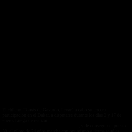
El chileno, Tomás de Gavardo, llevará a cabo su tercera
participación en el Dakar, a disputarse durante los días 3 y 17 de
enero. Luego de realizar
su debut con el equipo Fantic y a bordo de
XEF 450 Rally en el Rally de Marruecos
, y de conseguir el puesto
30, el piloto de 24 años marcha con optimismo a tierras saudíes.