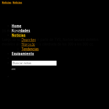
Noticias
,
Noticias
Siguen conociéndose detalles del
renacimiento de Norton
Home
Novedades
09-04-2025
Noticias
Luego de su compra por parte de TVS, Norton lanzará distintos
Deportes
modelos al mercado en la cilindrada de los 300 a los 500 cc.
Mercado
Tendencias
Equipamiento