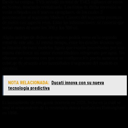
Desde su compra, TVS invirtió un total de 134,5 millones de euros
en Norton, buscando revitalizarla. Los frutos de dicha inversión se
verán reflejados en 6 nuevos ejemplares, de los cuales 3
pertenecerían al segmento Modern Classics del segmento premium
de motos con aspecto retro. Entre las informaciones se conoció que
serían motos de entre los 300 y los 500 cc.
Algún anticipo de dichos ejemplares podría verse en la segunda
mitad de este año. Al mismo tiempo, entre los detalles técnicos que
se filtraron de estos modelos figura que estarán propulsados por una
misma mecánica: un motor monocilíndrico refrigerado por agua. No
obstante, se rumorea con que esta configuración pueda aumentar su
cubicaje de acuerdo a las necesidades o segmento del modelo en
cuestión.
NOTA RELACIONADA:
Ducati innova con su nueva
tecnología predictiva
El lanzamiento de esta gama ocurriría en 2028, fecha en la cual se
verá el renacimiento de la centenaria marca fundada en Birmingham
en 1898.
Un segmento peleado