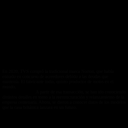
En 2020, TVS compró la tradicional marca Norton, que había
entrado en concurso de acreedores debido a las deudas que
mantenía. El fabricante indio, quinto productor de motos en el
mundo,
llevó adelante la compra de la empresa inglesa por 19
millones de euros.
A partir de esa transacción, se han ido conociendo
distintos detalles en torno a la reestructuración y relanzamiento de la
empresa centenaria. Ahora, se dieron a conocer datos de los modelos
que la casa británica lanzara en un futuro.
Modern classics