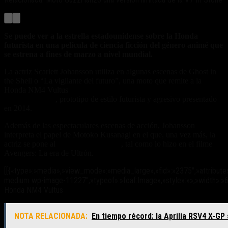
Se puede ver a la estrella estadounidense sobre la Honda
futurista en una película de ciencia ficción del género animé que
se estrena a fines de marzo a nivel mundial.
La actriz Scarlett Johansson utiliza en algunas escenas de Ghost in
the Shell o “La vigilante del futuro”, una moto que remite a la
Honda NM4 Vultus
(ver nota en revista Exclusivo Motos 126 de
setiembre 2014)
, prototipo de estilo futurista y agresivo presentado
en 2014.
Además de las espectaculares escenas de acción, Johansson
interpreta el papel de Motoko Kusanagi en el que, una vez más, la
actriz se pone al
mando de una moto
, tal como lo hizo en el filme
Avengers: La era de Ultrón.
[[{«type»:»media»,»view_mode»:»media_large»,»fid»:»2375″,»attribute
medium wp-image-11227″,»typeof»:»foaf:Image»,»style»:»»,»width»:»640
Honda NM4 Vultus
NOTA RELACIONADA:
En tiempo récord: la Aprilia RSV4 X-GP