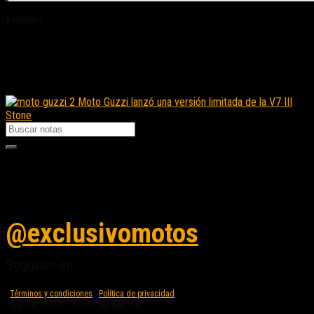
Fuente:
Honda de México
Fuente/s:
Nota Relacionada:
Moto Guzzi lanzó una versión limitada de la V7 III
Stone
Seguinos en instagram
@exclusivomotos
Seguinos en...
Términos y condiciones
|
Política de privacidad
Copyright 2026 © - Creado por
IMG S.A.