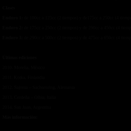
Clases
Enduro 1:
de 100cc a 125cc (2 tiempos) y de175cc a 250cc (4 tiemp
Enduro 2:
de 175cc a 250cc (2 tiempos) y de 290cc a 450cc (4 tiem
Enduro 3:
de 290cc a 500cc (2 tiempos) y de 475cc a 650cc (4 tiem
Últimas ediciones
2010. Morelia, México
2011. Kotka, Finlandia
2012. Sajonia – Sachsenring, Alemania
2013. Cerdeña – Olbia, Italia
2014. San Juan, Argentina
Más información:
www.fim-isde2014.com