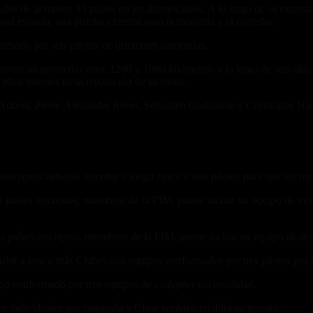
s de al menos 35 países en los últimos años. A lo largo de su extensa 
ipal esencia, una prueba extrema para la máquina y el corredor.
mado por seis pilotos de diferentes categorías.
orren un promedio entre 1200 y 1800 kilómetros a lo largo de seis días. 
 ellos mismos de la reparación de su moto.
Aubert, Pierre-Alexandre Renet, Sebastien Guillaume y Christophe N
criptos deberán inscribir o elegir cinco o seis pilotos para que los rep
aíses inscriptos, miembros de la FIM, puede incluir un equipo de tres p
países inscriptos, miembros de la FIM, puede incluir un equipo de dos 
bir a uno o más Clubes con equipos conformados por tres pilotos por p
po conformado por tres equipos de cualquier nacionalidad.
 individuales por categoría y Clase también recibirá su premio.