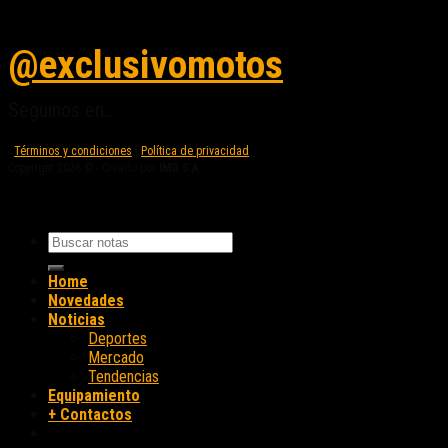
Seguinos en instagram
@exclusivomotos
Seguinos en...
Términos y condiciones
|
Política de privacidad
Copyright 2026 © - Creado por
IMG S.A.
Home
Novedades
Noticias
Deportes
Mercado
Tendencias
Equipamiento
+ Contactos