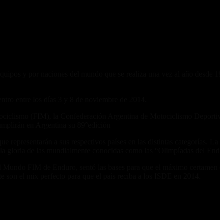
quipos y por naciones del mundo que se realiza una vez al año desde 19
ntro entre los días 3 y 8 de noviembre de 2014.
otociclismo (FIM), la Confederación Argentina de Motociclismo Depor
umplirán en Argentina su 89°edición
ue representarán a sus respectivos países en las distintas categorías. L
y la gloria de las mundialmente conocidas como las “Olimpíadas del End
 Mundo FIM de Enduro, sentó las bases para que el máximo certamen de e
te son el mix perfecto para que el país reciba a los ISDE en 2014.