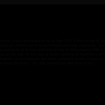
 en Argentina
biral mejor Enduro del planetacon los Six Days 2014. El International Six
legida por primera vez en su vasta historia como país organizador . El 
 la supervisión de la Federación Internacional de Motociclismo (FIM), 
ncia de San Juan, los Seis Días de Enduro cumplirán en Argentina su 89°
tegorías. La representaciòn que mayor cantidad de puntos consiga a lo l
impíadas del Enduro”. San Juan, provincia que albergó en el 2012