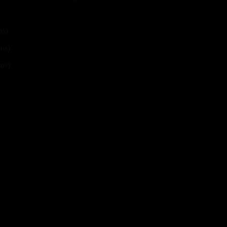
os)
pos)
pos)