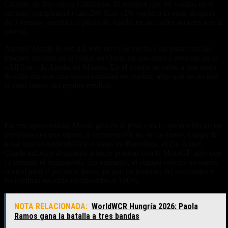
Circuito de Barcelona-Catalunya. El español giró 68 vueltas en el
circuito, completando casi 280 Km.
«De vuelta a la moto después
de 3 meses»
, escribió el piloto de Aprilia en sus redes sociales tras la
prueba.
Aunque Martín lo vea así, esta no es su vuelta a las pistas tras las
lesiones sufridas en el round en Qatar, ya que estuvo presente en el
«All Star» de Aprilia en Misano. En el evento se subió a una moto
de calle durante una buena cantidad de vueltas, algo que no recibió
el visto bueno del equipo médico.
Se aplaza el test con la MotoGP
En esta oportunidad, Martín giró en la pista con la aprobación de los
profesionales que siguen la recuperación de sus lesiones. Luego de
pasar una revisión médica el lunes en Barcelona, el Dr. Angel
Charte autorizó al español a hacer pruebas con la MotoGP, algo que
ya permite el reglamento. Sin embargo, el equipo solicitó un nuevo
control para el próximo lunes, ya que las lesiones del escafoides y
las costillas no están recuperadas al 100%.
NOTA RELACIONADA:
WorldWCR Hungría 2026: Paola
Ramos gana la batalla a tres bandas