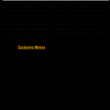
A pesar de las objeciones de Aprilia, Jorge Martín completó dos
jornadas de test en Barcelona con la moto de calle, financiadas por
él mismo. La próxima semana se cometerá a una nueva revisión en
la clínica Dexeus. En caso de recibir la luz verde del dr. Charte, el
español viajaría a Misano para completar un día de pruebas con el
equipo, arriba de la Aprilia RSGP de MotoGP. A partir de su
desempeño, el piloto, el equipo y los médicos evaluarán su vuelta
para el GP de República Checa.
Fuente/s:
Exclusivo Motos
Nota Relacionada: