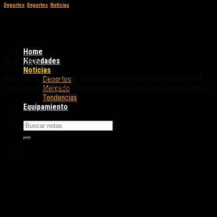
Deportes
,
Deportes
,
Noticias
Jorge Martín vuelve a la pista con un test en
Barcelona
Home
Novedades
04-07-2025
Noticias
A la espera de su vuelta, Jorge Martín se subió a una Aprilia RSV4
Deportes
para realizar dos jornadas de test en el circuito Barcelona-Catalunya.
Mercado
Tendencias
Equipamiento