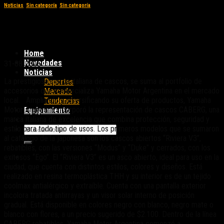
Noticias
,
Sin categoría
,
Sin categoría
Yamaha Motor Argentina representa a los
cascos CABERG
Home
Novedades
31-08-2016
Noticias
La prestigiosa marca italiana de cascos, se suma al portfolio de
Deportes
accesorios que comercializa Yamaha Motor Argentina en el mercado
Mercado
local. Ampliando y diversificando su oferta de productos, Yamaha
Tendencias
Motor Argentina incorporó la representación de cascos CABERG, una
Equipamiento
marca italiana de excelencia que combina protección, seguridad y
estilo para todo tipo de usos. Los primeros modelos que se sumaron
al catálogo de la japonesa son los cascos abiertos “Riviera V3”,
rebatibles, con las versiones “Modus” y “Duke” y cerrados, con los
exitosos “Ego”. El “Riviera V3” es un asco abierto, ideal para uso en la
ciudad, que cuenta con distintos estilos, colores y diseños. Está
realizado en resina termoplástica THH y su interior es de un tejido
coolmax antialérgico y extraíble. Cuenta con una pantalla exterior
incolora tratada antirrayas y un visor solar interno de posición
gradual. Está disponible en colores negro con blanco, negro mate o
blanco con flores, a un precio sugerido de $2.100. Dentro de la línea
CABERG rebatibles, Yamaha Motor Argentina comenzó a