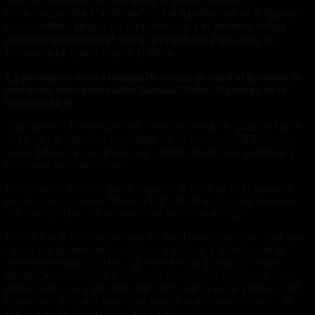
comercializar “Duke” y “Modus”, dos propuestas que se distinguen
por su estética aunque sus características son similares: ambos
están confeccionados en resina termoplástica y las juntas son
termoselladas contra la lluvia. El interior
La prestigiosa marca italiana de cascos, se suma al portfolio de
accesorios que comercializa Yamaha Motor Argentina en el
mercado local.
Ampliando y diversificando su oferta de productos, Yamaha Motor
Argentina incorporó la representación de cascos CABERG, una
marca italiana de excelencia que combina protección, seguridad y
estilo para todo tipo de usos.
Los primeros modelos que se sumaron al catálogo de la japonesa
son los cascos abiertos “Riviera V3”, rebatibles, con las versiones
“Modus” y “Duke” y cerrados, con los exitosos “Ego”.
El “Riviera V3” es un asco abierto, ideal para uso en la ciudad, que
cuenta con distintos estilos, colores y diseños. Está realizado en
resina termoplástica THH y su interior es de un tejido coolmax
antialérgico y extraíble. Cuenta con una pantalla exterior incolora
tratada antirrayas y un visor solar interno de posición gradual. Está
disponible en colores negro con blanco, negro mate o blanco con
flores, a un precio sugerido de $2.100.