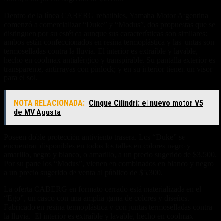
Dentro de la línea CABERG rebatibles, Yamaha Motor Argentina
comenzó a comercializar “Duke” y “Modus”, dos propuestas que se
distinguen por su estética aunque sus características son similares:
ambos están confeccionados en resina termoplástica y las juntas son
termoselladas contra la lluvia. El interior es extraíble y lavable,
hecho en coolmax antialérgico y transpirable. Su pantalla exterior es
transparente, antirrayas con pinlock; y en su interior tienen un visor
para el sol.
NOTA RELACIONADA:
Cinque Cilindri: el nuevo motor V5
de MV Agusta
Poseen doble protección antiviento trasera. Los “Duke” se
encuentran disponibles en todos los talles en colores negro y
amarillo, negro y blanco, o amarillo, a un precio sugerido de $3.500.
Por su parte los “Modus”, vienen en combinados en blanco y negro
a un precio sugerido de venta al público de $5.300.
La oferta CABERG en formato cerrado está materializada en el
“Ego”, un casco con una amplia gama de colores y diseños.
Fabricado en resina termoplástica y con juntas termoselladas contra
la lluvia. El interior es extraíble y lavable, hecho en coolmax