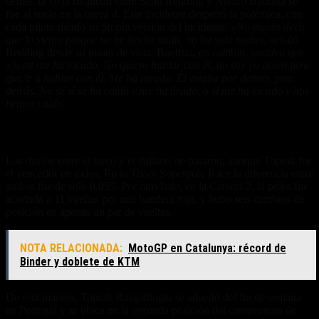
detrás, la vieja rivalidad entre Scott Redding y Álvaro Bautista se
fue al suelo en la curva 4. Este incidente despertó la polémica, con
cada piloto dando su propia versión del incidente.
«No puedo decir
que lo siento porque no he hecho nada, no ha sido nada»
, señaló
Redding desde su punto de vista. Bautista, en cambio, sostuvo que
«
Scott me ha tocado. No quiero hablar con él, no soy yo quien tiene
que ir a hablar con él. Me ha tocado. Él estaba por dentro, pero
detrás. No sé si se ha caído y me ha tirado, o si me ha tocado y nos
hemos caído.
Razgatlioglu le gana la pulseada a Bulega
Los duelos entre el turco y el italiano no pararon, aunque Toprak fue
el vencedor en todos. En la Tissot Superpole Race la diferencia entre
ambos fue de solo 0.055. Por otro lado, en la Carrera 2, la pelea fue
acortada a 11 vueltas por una bandera roja, y hubo seis cambios de
posición en apenas un par de vueltas.
NOTA RELACIONADA:
MotoGP en Catalunya: récord de
Binder y doblete de KTM
De esta manera, Toprak Razgatlioglu se adueñó del fin de semana
en Portugal y se ubica en la segunda posición del campeonato de