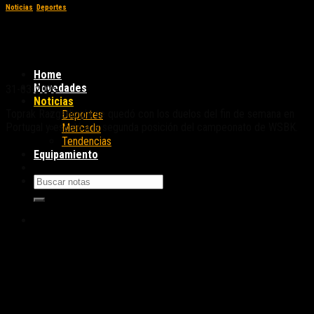
Noticias
,
Deportes
WSBK: Razgatlioglu se adueñó del fin de
semana en Portugal
Home
Novedades
31-03-2025
Noticias
Toprak Razgatlioglu se quedó con los duelos del fin de semana en
Deportes
Portugal y escaló a la segunda posición del campeonato de WSBK.
Mercado
Tendencias
Equipamiento