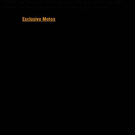
WSBK, por detrás de Nicolo Bulega. El tercer round será en el
Circuito de Assen, en Países Bajos, del 11 al 13 de abril.
Fuente/s:
Exclusivo Motos
Nota Relacionada: