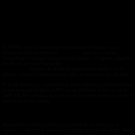
El WSBK visitó el Autódromo Internacional do Algarve para
disputar la segunda fecha del
campeonato
, que vio a Toprak
Razgatlioglu conseguir un hat-trick de triunfos. El vigente campeón
del mundo reaccionó luego del
dominio de Bulega y las Ducati en
Phillip Island
. El piloto de BMW protagonizó tres duelos con el
italiano y la mayor diferencia entre ellos no superó las dos décimas.
El fin de semana no comenzó de la mejor manera para Razgatlioglu,
ya que tuvo que perderse la FP1 por un problema técnico en su M
1000 RR. Sin embargo, su ausencia en la primera sesión no afectó el
resto de su fin de semana.
Show de rivalidades
Razgatlioglu y Bulega tuvieron el primero de sus duelos en la
Carrera 1, con Toprak venciendo al italiano por tan solo 0,067. Por