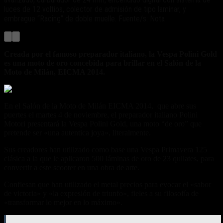
luces de 12 voltios, colector de admisión de tipo laminar, y
embrague “Racing” de doble muelle. Fuente/s: Nota
Creada por el famoso preparador italiano, la Vespa Polini Gold
es una moto de oro concebida para brillar en el Salón de la
Moto de Milán, EICMA 2014.
En el Salón de la Moto de Milán EICMA 2014, que abre sus
puertes el martes 4 de noviembre, el preparador italiano Polini
Motori presentará la Vespa Polini Gold, una moto “de oro” que
pretende ser «una autentica joya», literalmente.
Sus creadores han utilizado como base una Vespa Primavera 125
clásica a la que le aplicaron 500 láminas de oro de 23 quilates, para
convertir a este scooter en una obra de arte.
Confiesan que han utilizado el metal precios para evocar el «sabor
de victoria» y «la expresión de triunfo», fieles a su filosofía de
«transformar lo mejor en lo máximo».