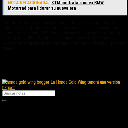
NOTA RELACIONADA:
KTM contrata a un ex BMW
Motorrad para liderar su nueva era
Pero no sólo la carrocería es un objeto de deseo, porque la firma
dotó a la Vespa Polini Gold de un sistema de escape específico para
el modelo Primavera 125, cigüeñal especial avanzado, carburador de
24 mm, encendido digital con sistema de luces de 12 voltios,
colector de admisión de tipo laminar, y embrague “Racing” de doble
muelle.
Fuente/s:
Nota Relacionada:
La Honda Gold Wing tendrá una versión
bagger
Seguinos en instagram