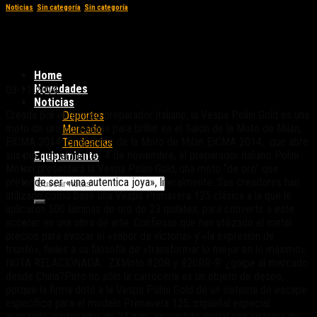
Noticias
,
Sin categoría
,
Sin categoría
Vespa Polini Gold, una moto de oro que
brillará en Milán
Home
Novedades
03-11-2014
Noticias
Creada por el famoso preparador italiano, la Vespa Polini Gold es una
Deportes
moto de oro concebida para brillar en el Salón de la Moto de Milán,
Mercado
EICMA 2014. En el Salón de la Moto de Milán EICMA 2014, que abre
Tendencias
sus puertes el martes 4 de noviembre, el preparador italiano Polini
Equipamiento
Motori presentará la Vespa Polini Gold, una moto “de oro” que
pretende ser «una autentica joya», literalmente. Sus creadores han
utilizado como base una Vespa Primavera 125 clásica a la que le
aplicaron 500 láminas de oro de 23 quilates, para convertir a este
scooter en una obra de arte. Confiesan que han utilizado el metal
precios para evocar el «sabor de victoria» y «la expresión de
triunfo», fieles a su filosofía de «transformar lo mejor en lo máximo».
NOTA RELACIONADA: ZXMoto 820R y 820RR-R: ¿golpe al mercado
desde China?Pero no sólo la carrocería es un objeto de deseo,
porque la firma dotó a la Vespa Polini Gold de un sistema de escape
específico para el modelo Primavera 125, cigüeñal especial
avanzado, carburador de 24 mm, encendido digital con sistema de