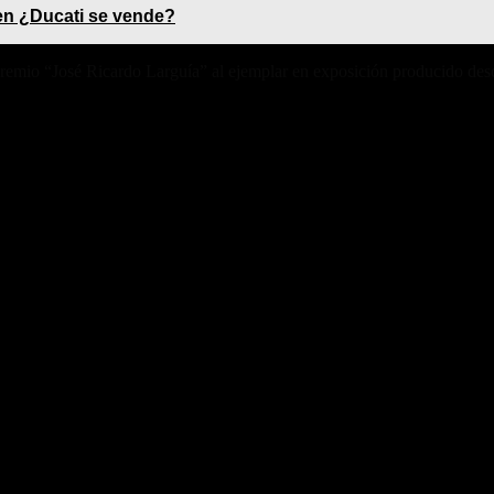
en ¿Ducati se vende?
remio “José Ricardo Larguía” al ejemplar en exposición producido des