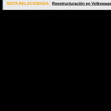
NOTA RELACIONADA:
Reestructuración en Volkswag
Por otro lado, una Honda CB750 Four de 1969 se hizo acreedora al P
Fuente/s:
Nota Relacionada: