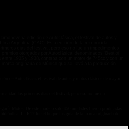
otos
ecimonovena edición de Autoclásica, el festival de autos y
lica Argentina (CAC). Esta edición de la reconocida
primeros días del festival, pero eso no fue un impedimentos
s premios otorgados por Autoclásica, denominados “Best of
 entre 1935 y 1938, contaba con un motor de 745cc y con un
la marca originaria de Múnich que se llevó a la producción
ión de Autoclásica, el festival de autos y motos clásicos de mayor
rmalidad los primeros días del festival, pero eso no fue un
egoría Motos. De este modelo solo 450 unidades fueron producidas
hidráulica. La R17 fue el buque insignia de la marca originaria de