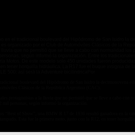
mio máximo de Autoclasica entre las m
bo en el tradicional boulevard del Hipódromo de San Isidro la d
es organizado por el Club de Automóviles Clásicos de la Repúb
 lluvia que no permitió que se lleve a cabo con normalidad los 
ersonas, según informó la organización. Entre los tradicionale
ía Motos. De este modelo solo 450 unidades fueron producidas
en tener horquilla hidráulica. La R17 fue el buque insignia de 
500: así será la Adventure bicilíndricaPor
 tradicional boulevard del Hipódromo de San Isidro la decimonovena edic
tomóviles Clásicos de la República Argentina (CAC).
les protagonistas a la lluvia que no permitió que se lleve a cabo con no
 mil personas, según informó la organización.
ados “Best of Show”, una BMW R 17 de 1936 resultó ganadora en la cat
mpado. Esta fue la primera moto, junto con la R12, en tener horquilla 