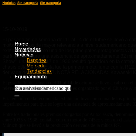
Noticias
,
Sin categoría
,
Sin categoría
Una BMW R 17 de 1936 se llevó el pre
15-10-2019
El pasado fin de semana del 11 al 14 de octubre se llevó a ca
Home
motos clásicos de mayor relevancia a nivel sudamericano que 
Novedades
exhibición tuvo como una de los principales protagonistas a la
Noticias
para que se logre una asistencia de aproximadamente 32 mil p
Deportes
Show”, una BMW R 17 de 1936 resultó ganadora en la categor
Mercado
chasis estampado. Esta fue la primera moto, junto con la R12, 
Tendencias
derivada de la mítica R7. NOTA RELACIONADA: Kawasaki KLE 
Equipamiento
El pasado fin de semana del 11 al 14 de octubre se llevó a cabo en el
relevancia a nivel sudamericano que es organizado por el Club de Au
Esta edición de la reconocida exhibición tuvo como una de los principa
impedimentos para que se logre una asistencia de aproximadamente 32
Entre los tradicionales premios otorgados por Autoclásica, denomin
entre 1935 y 1938, contaba con un motor de 745cc y con un chasis esta
Múnich que se llevó a la producción derivada de la mítica R7.