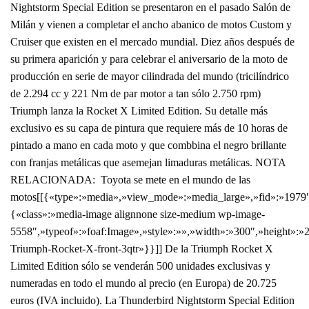
Nightstorm Special Edition se presentaron en el pasado Salón de
Milán y vienen a completar el ancho abanico de motos Custom y
Cruiser que existen en el mercado mundial. Diez años después de
su primera aparición y para celebrar el aniversario de la moto de
producción en serie de mayor cilindrada del mundo (tricilíndrico
de 2.294 cc y 221 Nm de par motor a tan sólo 2.750 rpm)
Triumph lanza la Rocket X Limited Edition. Su detalle más
exclusivo es su capa de pintura que requiere más de 10 horas de
pintado a mano en cada moto y que combbina el negro brillante
con franjas metálicas que asemejan limaduras metálicas. NOTA
RELACIONADA: Toyota se mete en el mundo de las
motos[[{«type»:»media»,»view_mode»:»media_large»,»fid»:»1979″,
{«class»:»media-image alignnone size-medium wp-image-
5558″,»typeof»:»foaf:Image»,»style»:»»,»width»:»300″,»height»:»2
Triumph-Rocket-X-front-3qtr»}}]] De la Triumph Rocket X
Limited Edition sólo se venderán 500 unidades exclusivas y
numeradas en todo el mundo al precio (en Europa) de 20.725
euros (IVA incluido). La Thunderbird Nightstorm Special Edition