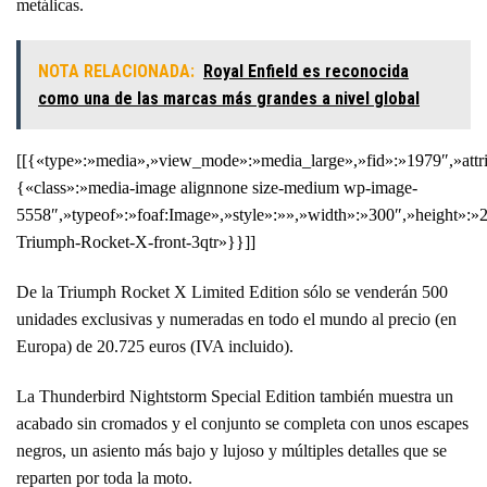
metálicas.
NOTA RELACIONADA:
Royal Enfield es reconocida
como una de las marcas más grandes a nivel global
[[{«type»:»media»,»view_mode»:»media_large»,»fid»:»1979″,»attri
{«class»:»media-image alignnone size-medium wp-image-
5558″,»typeof»:»foaf:Image»,»style»:»»,»width»:»300″,»height»:»2
Triumph-Rocket-X-front-3qtr»}}]]
De la Triumph Rocket X Limited Edition sólo se venderán 500
unidades exclusivas y numeradas en todo el mundo al precio (en
Europa) de 20.725 euros (IVA incluido).
La Thunderbird Nightstorm Special Edition también muestra un
acabado sin cromados y el conjunto se completa con unos escapes
negros, un asiento más bajo y lujoso y múltiples detalles que se
reparten por toda la moto.