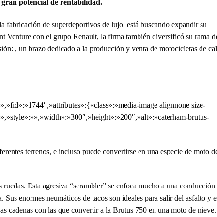
gran potencial de rentabilidad.
a fabricación de superdeportivos de lujo, está buscando expandir su
t Venture con el grupo Renault, la firma también diversificó su rama d
ión: , un brazo dedicado a la producción y venta de motocicletas de cal
»fid»:»1744″,»attributes»:{«class»:»media-image alignnone size-
,»style»:»»,»width»:»300″,»height»:»200″,»alt»:»caterham-brutus-
erentes terrenos, e incluso puede convertirse en una especie de moto d
ruedas. Esta agresiva “scrambler” se enfoca mucho a una conducción 
ta. Sus enormes neumáticos de tacos son ideales para salir del asfalto y 
unas cadenas con las que convertir a la Brutus 750 en una moto de nieve.