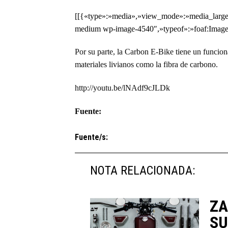
[[{«type»:»media»,»view_mode»:»media_large»,
medium wp-image-4540″,»typeof»:»foaf:Image»
Por su parte, la Carbon E-Bike tiene un funcio
materiales livianos como la fibra de carbono.
http://youtu.be/lNAdf9cJLDk
Fuente:
Fuente/s:
NOTA RELACIONADA:
ZA
SU