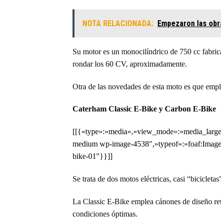
NOTA RELACIONADA:
Empezaron las obra
Su motor es un monocilíndrico de 750 cc fabrica
rondar los 60 CV, aproximadamente.
Otra de las novedades de esta moto es que em
Caterham Classic E-Bike y Carbon E-Bike
[[{«type»:»media»,»view_mode»:»media_large»,
medium wp-image-4538″,»typeof»:»foaf:Image»
bike-01″}}]]
Se trata de dos motos eléctricas, casi “bicicleta
La Classic E-Bike emplea cánones de diseño ret
condiciones óptimas.