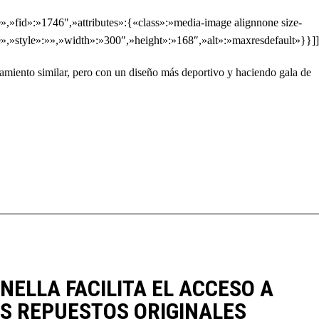
»fid»:»1746″,»attributes»:{«class»:»media-image alignnone size-
,»style»:»»,»width»:»300″,»height»:»168″,»alt»:»maxresdefault»}}]]
namiento similar, pero con un diseño más deportivo y haciendo gala de
NELLA FACILITA EL ACCESO A
S REPUESTOS ORIGINALES