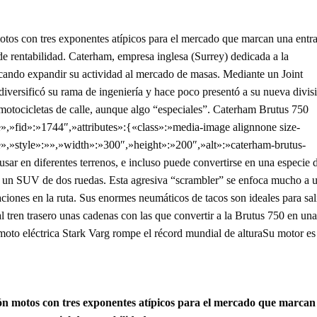
motos con tres exponentes atípicos para el mercado que marcan una entr
e rentabilidad. Caterham, empresa inglesa (Surrey) dedicada a la
scando expandir su actividad al mercado de masas. Mediante un Joint
diversificó su rama de ingeniería y hace poco presentó a su nueva divis
 motocicletas de calle, aunque algo “especiales”. Caterham Brutus 750
»fid»:»1744″,»attributes»:{«class»:»media-image alignnone size-
,»style»:»»,»width»:»300″,»height»:»200″,»alt»:»caterham-brutus-
ar en diferentes terrenos, e incluso puede convertirse en una especie 
 un SUV de dos ruedas. Esta agresiva “scrambler” se enfoca mucho a 
ciones en la ruta. Sus enormes neumáticos de tacos son ideales para sal
al tren trasero unas cadenas con las que convertir a la Brutus 750 en una
léctrica Stark Varg rompe el récord mundial de alturaSu motor es
ón motos con tres exponentes atípicos para el mercado que marcan