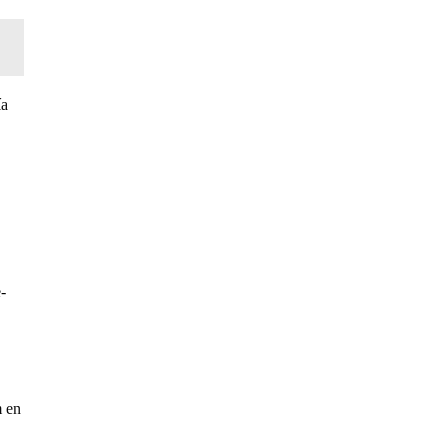
ía
-
m en