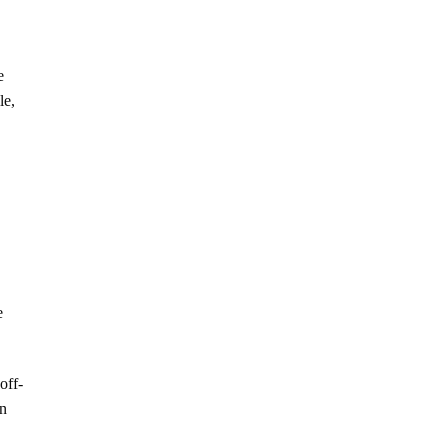
e
le,
e
off-
en