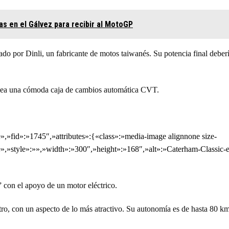
s en el Gálvez para recibir al MotoGP
do por Dinli, un fabricante de motos taiwanés. Su potencia final deber
plea una cómoda caja de cambios automática CVT.
»fid»:»1745″,»attributes»:{«class»:»media-image alignnone size-
,»style»:»»,»width»:»300″,»height»:»168″,»alt»:»Caterham-Classic-e
s” con el apoyo de un motor eléctrico.
ro, con un aspecto de lo más atractivo. Su autonomía es de hasta 80 k