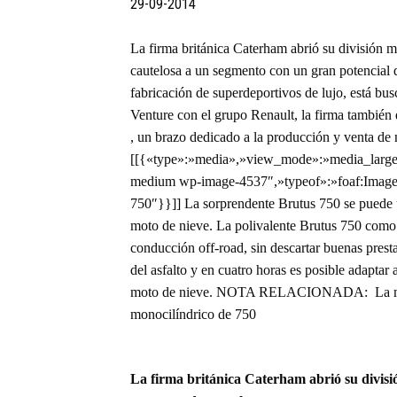
29-09-2014
La firma británica Caterham abrió su división 
cautelosa a un segmento con un gran potencial d
fabricación de superdeportivos de lujo, está bu
Venture con el grupo Renault, la firma también 
, un brazo dedicado a la producción y venta de
[[{«type»:»media»,»view_mode»:»media_large»,
medium wp-image-4537″,»typeof»:»foaf:Image»
750″}}]] La sorprendente Brutus 750 se puede us
moto de nieve. La polivalente Brutus 750 como
conducción off-road, sin descartar buenas presta
del asfalto y en cuatro horas es posible adaptar 
moto de nieve. NOTA RELACIONADA: La moto e
monocilíndrico de 750
La firma británica Caterham abrió su divisi