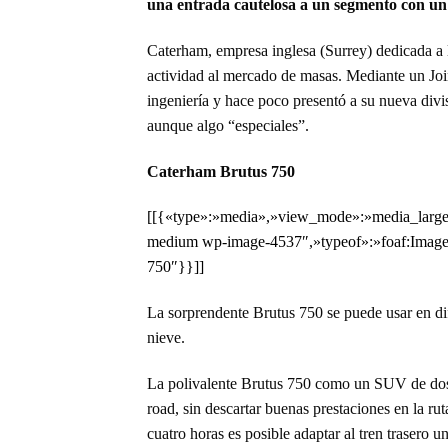
una entrada cautelosa a un segmento con un 
Caterham, empresa inglesa (Surrey) dedicada a l
actividad al mercado de masas. Mediante un Join
ingeniería y hace poco presentó a su nueva divis
aunque algo “especiales”.
Caterham Brutus 750
[[{«type»:»media»,»view_mode»:»media_large»,
medium wp-image-4537″,»typeof»:»foaf:Image»
750″}}]]
La sorprendente Brutus 750 se puede usar en dif
nieve.
La polivalente Brutus 750 como un SUV de dos 
road, sin descartar buenas prestaciones en la ru
cuatro horas es posible adaptar al tren trasero 