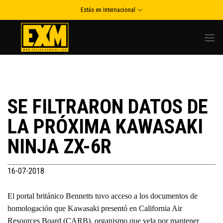
Skip
Estás en Internacional
to
content
SE FILTRARON DATOS DE
LA PRÓXIMA KAWASAKI
NINJA ZX-6R
16-07-2018
El portal británico Bennetts tuvo acceso a los documentos de
homologación que Kawasaki presentó en California Air
Resources Board (CARB), organismo que vela por mantener