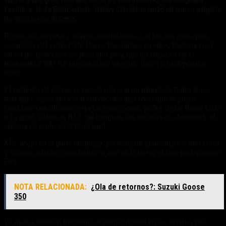
Fuente/s: Nota Relacionada: Harley-Davidson lanzó un nuevo paquete
de accesorios Rizoma
Reducción de peso y mayor aerodinámica son los dos conceptos
esenciales del estilo Café Racer. Basándose en ellos, Rizoma creó
un set de 15 accesorios pensados para que los usuarios de la
Kawasaki Z900 RS puedan darle un estilo único a su deportiva
retro.
El catálogo de piezas se caracteriza con un manubrio Retro Race
más bajo, retrasado y con curvas más agresivas que se puede
combinar con distintos espejos retrovisores, puños de las líneas Urlo
o Legend, palancas RCC de competición forjadas en aluminio y el
sistema de protección ProGuard.
Más abajo en la parte delantera, presenta un guardabarros más corto
y liviano, mismas características que atrás posee el fino portapatente
Fox.
NOTA RELACIONADA:
¿Ola de retornos?: Suzuki Goose
350
La marca también introdujo su propio diseño en los detalles más