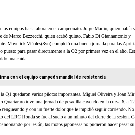
or los equipos hasta ahora en el campeonato. Jorge Martin, quien había 
nte de Marco Bezzecchi, quien acabó quinto. Fabio Di Giannantonio y
te. Maverick Viñales(8vo) completó una buena jornada para las Aprili
o puesto para pasar directamente a la Q2 por primera vez en el año. Es
rido una caída.
irma con el equipo campeón mundial de resistencia
e la Q1 quedaron varios pilotos importantes. Miguel Oliveira y Joan Mir
o Quartararo tuvo una jornada de pesadilla cayendo en la curva 6, a 12
uito rengueando y con un fuerte dolor que le impidió seguir corriendo. No
o del LRC Honda se fue al suelo a un minuto del cierre de la sesión. 
bandonando por lesión, las motos japonesas no pudieron hacer pesar su