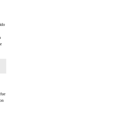
sido
a
te
 fue
Con