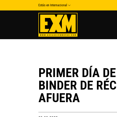
Skip
Estás en Internacional
to
content
PRIMER DÍA D
BINDER DE RÉ
AFUERA