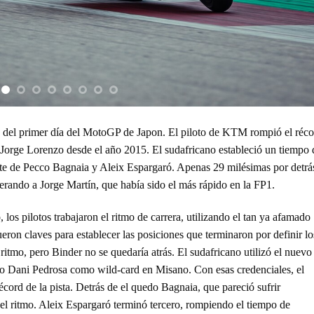
re del primer día del MotoGP de Japon. El piloto de KTM rompió el réc
 Jorge Lorenzo desde el año 2015. El sudafricano estableció un tiempo 
nte de Pecco Bagnaia y Aleix Espargaró. Apenas 29 milésimas por detrás
ando a Jorge Martín, que había sido el más rápido en la FP1.
los pilotos trabajaron el ritmo de carrera, utilizando el tan ya afamado
ron claves para establecer las posiciones que terminaron por definir lo
ritmo, pero Binder no se quedaría atrás. El sudafricano utilizó el nuevo
do Dani Pedrosa como wild-card en Misano. Con esas credenciales, el
cord de la pista. Detrás de el quedo Bagnaia, que pareció sufrir
l ritmo. Aleix Espargaró terminó tercero, rompiendo el tiempo de