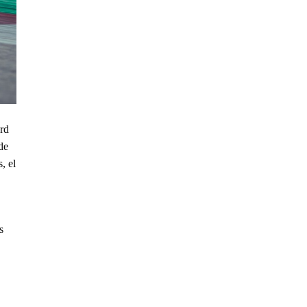
ord
de
, el
s