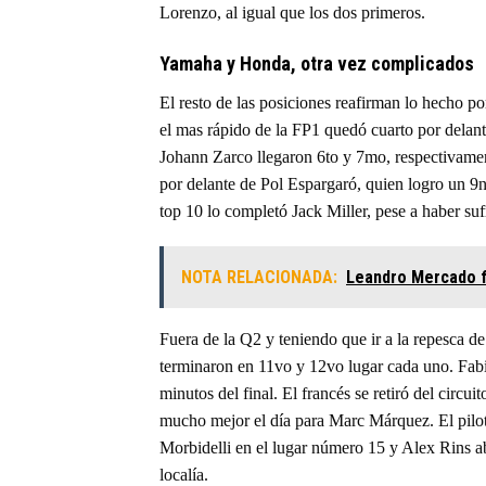
Lorenzo, al igual que los dos primeros.
Yamaha y Honda, otra vez complicados
El resto de las posiciones reafirman lo hecho p
el mas rápido de la FP1 quedó cuarto por dela
Johann Zarco llegaron 6to y 7mo, respectivamen
por delante de Pol Espargaró, quien logro un 9n
top 10 lo completó Jack Miller, pese a haber suf
NOTA RELACIONADA:
Leandro Mercado f
Fuera de la Q2 y teniendo que ir a la repesca d
terminaron en 11vo y 12vo lugar cada uno. Fabi
minutos del final. El francés se retiró del circ
mucho mejor el día para Marc Márquez. El pilot
Morbidelli en el lugar número 15 y Alex Rins a
localía.