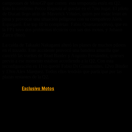
campeones de MotoGP que corren esta temporada estén en Q2.
Esto lo confirmo Pecco Bagnaia al quedar en el 7mo lugar. El piloto
de Ducati llego atrás de Maverick Viñales, quien por rodar lento en
pista y provocar una situación peligrosa con su compañero Aleix
Espargaró. Ese top 10 lo completan Fabio Quartararo(8vo), que en
la FP1 tuvo dos problemas técnicos con sus dos motos, y Johann
Zarco (9no).
La caída de Takaaki Nakagami alteró los planes de muchos pilotos
en el trazado. Este accidente provocó una bandera amarilla que
canceló las vueltas de Brad Binder y Augusto Fernández, quienes
previo a ese momento estaban accediendo a la Q2. Con esta
reconfiguración en 11vo quedó Fabio Di Gianntonino, 12vo Binder
y 13vo Alex Marquez. Todos ellos tendrán que participar por las
plazas restantes de la Q2.
Fuente/s:
Exclusivo Motos
Nota Relacionada: