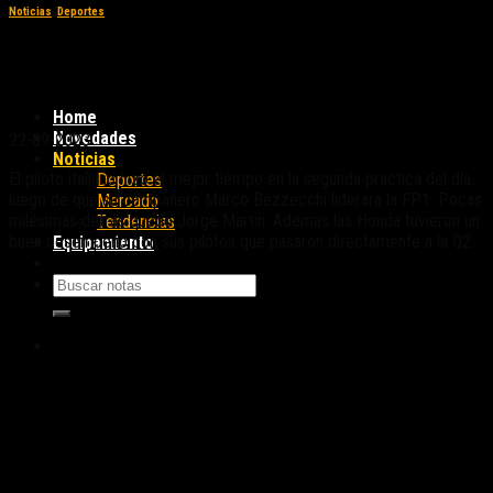
Noticias
,
Deportes
Practica de MotoGP en la India: Marini
dominante y el renacer de Honda
Home
Novedades
22-09-2023
Noticias
El piloto italiano hizo el mejor tiempo en la segunda practica del día,
Deportes
luego de que su compañero Marco Bezzecchi liderara la FP1. Pocas
Mercado
milésimas detrás quedo Jorge Martin. Ademas las Honda tuvieron un
Tendencias
buen desempeño con sus pilotos que pasaron directamente a la Q2.
Equipamiento