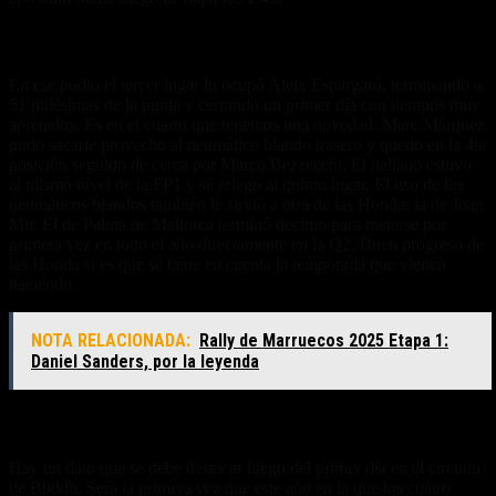
El renacimiento de Honda
En ese podio el tercer lugar lo ocupó Aleix Espargaró, terminando a
51 milésimas de la punta y cerrando un primer día con tiempos muy
apretados. Es en el cuarto que tenemos una novedad. Marc Márquez
pudo sacarle provecho al neumático blando trasero y quedo en la 4ta
posición seguido de cerca por Marco Bezzecchi. El italiano estuvo
al mismo nivel de la FP1 y se relegó al quinto lugar. El uso de los
neumáticos blandos también le sirvió a otra de las Honda: la de Joan
Mir. El de Palma de Mallorca terminó decimo para meterse por
primera vez en todo el año directamente en la Q2. Buen progreso de
las Honda si es que se tiene en cuenta la temporada que vienen
haciendo.
NOTA RELACIONADA:
Rally de Marruecos 2025 Etapa 1:
Daniel Sanders, por la leyenda
El accidente de Nakagami alteró los planes
Hay un dato que se debe destacar luego del primer día en el circuito
de Buddh. Será la primera vez que este año en la que los cuatro