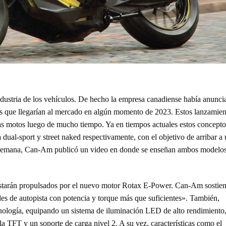
ustria de los vehículos. De hecho la empresa canadiense había anunci
as que llegarían al mercado en algún momento de 2023. Estos lanzamien
las motos luego de mucho tiempo. Ya en tiempos actuales estos concepto
dual-sport y street naked respectivamente, con el objetivo de arribar a
 semana, Can-Am publicó un video en donde se enseñan ambos modelo
estarán propulsados por el nuevo motor Rotax E-Power. Can-Am sostie
s de autopista con potencia y torque más que suficientes». También,
nología, equipando un sistema de iluminación LED de alto rendimiento
a TFT y un soporte de carga nivel 2. A su vez, características como el