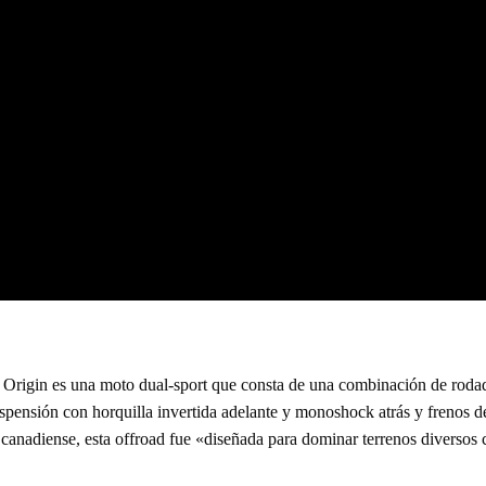
a Origin es una moto dual-sport que consta de una combinación de roda
spensión con horquilla invertida adelante y monoshock atrás y frenos d
canadiense, esta offroad fue «diseñada para dominar terrenos diversos 