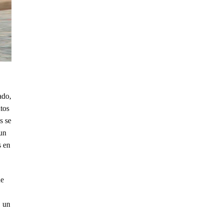
ado,
tos
s se
 un
s en
ne
, un