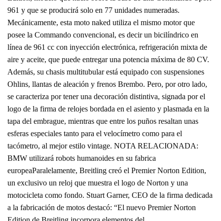
961 y que se producirá solo en 77 unidades numeradas.
Mecánicamente, esta moto naked utiliza el mismo motor que
posee la Commando convencional, es decir un bicilíndrico en
línea de 961 cc con inyección electrónica, refrigeración mixta de
aire y aceite, que puede entregar una potencia máxima de 80 CV.
Además, su chasis multitubular está equipado con suspensiones
Ohlins, llantas de aleación y frenos Brembo. Pero, por otro lado,
se caracteriza por tener una decoración distintiva, signada por el
logo de la firma de relojes bordada en el asiento y plasmada en la
tapa del embrague, mientras que entre los puños resaltan unas
esferas especiales tanto para el velocímetro como para el
tacómetro, al mejor estilo vintage. NOTA RELACIONADA:
BMW utilizará robots humanoides en su fabrica
europeaParalelamente, Breitling creó el Premier Norton Edition,
un exclusivo un reloj que muestra el logo de Norton y una
motocicleta como fondo. Stuart Garner, CEO de la firma dedicada
a la fabricación de motos destacó: “El nuevo Premier Norton
Edition de Breitling incorpora elementos del