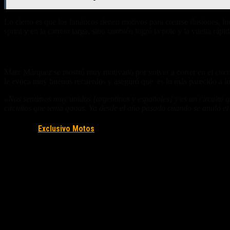
Lo cierto es que los fanáticos tienen motivos para crearse ilusiones,
sprint y en la carrera larga, sino también logró la pole y la vuelta rápid
El regreso a Argentina
Marc Márquez se mostró muy motivado por volver a correr en el circu
le evoca muy buenos recuerdos y aseguró que es lo más parecido a lo q
«Nos sentimos muy unidos [argentinos y españoles] y es un circuito 
circuitos que tenía ganas. Ya desde el año pasado cuando se anuló e
Fuente/s:
Exclusivo Motos
Nota Relacionada: