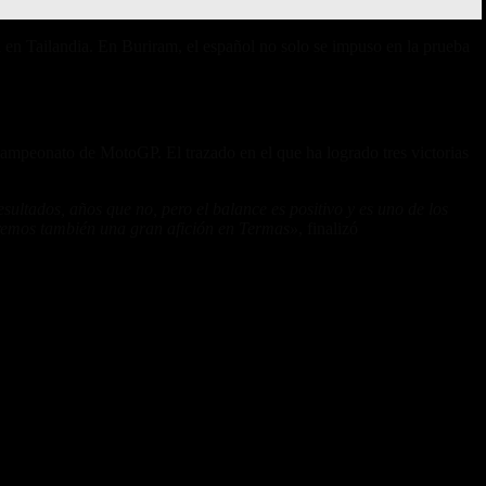
i en Tailandia. En Buriram, el español no solo se impuso en la prueba
ampeonato de MotoGP. El trazado en el que ha logrado tres victorias
ltados, años que no, pero el balance es positivo y es uno de los
peremos también una gran afición en Termas»
, finalizó