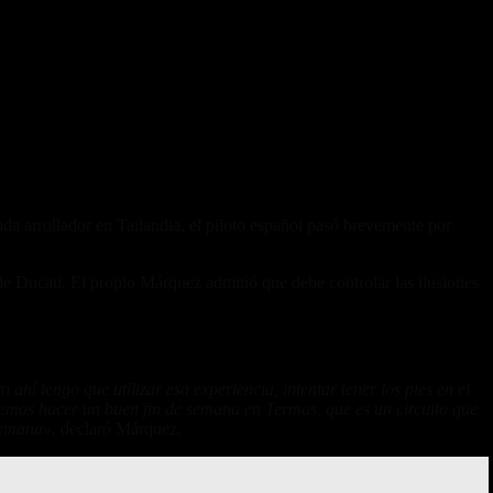
a arrollador en Tailandia, el piloto español pasó brevemente por
 de Ducati. El propio Márquez admitió que debe controlar las ilusiones
hí tengo que utilizar esa experiencia, intentar tener los pies en el
taremos hacer un buen fin de semana en Termas, que es un circuito que
 semana»
, declaró Márquez.