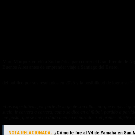
Marc Márquez volvió a Sudamérica para correr el Gran Premio de Ar
Buenos Aires antes de emprender viaje a Santiago del Estero.
El gran inicio en la primera fecha del campeonato, donde dominó todo
del público por sus resultados en 2025 y la posibilidad de lograr su 7
Desprenderse de las ilusiones de la gente
«Las expectativas por parte de la gente son altas, porque empecé gana
suelo, ir carrera a carrera, como se dice en el fútbol, partido a par
me gusta, que se me ha dado bien en el pasado. Y el primer objetivo 
NOTA RELACIONADA:
¿Cómo le fue al V4 de Yamaha en San 