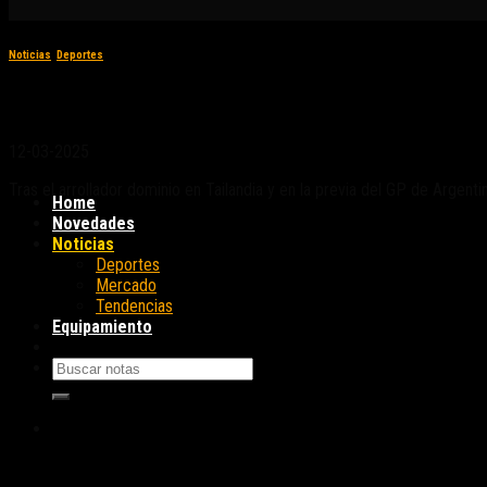
Noticias
,
Deportes
MotoGP: Marc Márquez bajó las expectativas 
12-03-2025
Tras el arrollador dominio en Tailandia y en la previa del GP de Arge
Home
Novedades
Noticias
Deportes
Mercado
Tendencias
Equipamiento