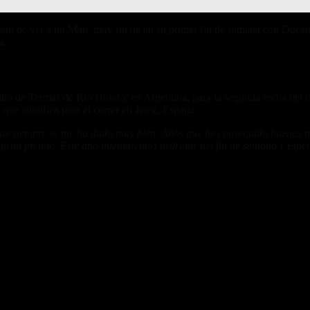
 luego de ver a un Marc muy fuerte en su primer fin de semana con Ducat
a.
ito de Termas de Río Hondo, en Argentina, para la segunda fecha del c
ue significa para él correr en Jerez, España.
que siempre se me ha dado muy bien. Años que he conseguido buenos resu
l gran premio. Este año intentaremos disfrutar del fin de semana y es