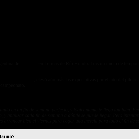
gentina de
MotoGP
en Termas de Río Hondo. Tras un inicio de temporad
 el fin de semana
, elevó aún más las expectativas por el año del piloto
° campeonato.
ndo en un fin de semana perfecto, y lógicamente te llega también. Pero a
tido, y analizar cada fin de semana a dónde se puede llegar. Pero inten
es arrancar bien el viernes para coger una inercia para todo el fin de
Marino?