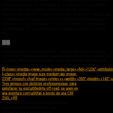
arriba del producto más innovador de la categoría. En ese sentido,
lanzo una agresiva campaña publicitaria que fue creada
integralmente por WTF? Agency y se enfocó en el fuerte vínculo que
se genera entre los amantes del off-road. Una relación singular que
trasciende las típicas amistades nacidas en el barrio o la escuela y
las afinidades más comunes como la profesión, la música o el club
de
Con el slogan “Los une la tierra”, Honda presenta a la nueva
CRF 250L con una potente campaña publicitaria que refleja esa
peculiar amistad que se genera entre los amantes del off-road.
[[{«type»:»media»,»view_mode»:»media_large»,»fid»:»1226″,»attribute
{«class»:»media-image size-medium wp-image-
2358″,»typeof»:»foaf:Image»,»style»:»»,»width»:»300″,»height»:»145″,»a
Tres amigos con distintas profesionesque, para
satisfacer su esp\u00edritu off-road, se unen en
una aventura com\u00fan a bordo de una CRF
250L.»}}]]
t
Tres amigos con distintas profesionesque,
para satisfacer su espíritu off-road,
se unen en una aventura común