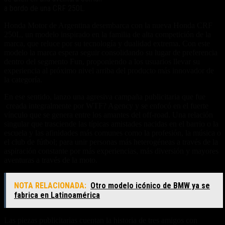
a bordo de una CRF 250L.
Honda Motor de Argentina desembarca con la nueva Honda CRF
250L, un modelo inspirado en la familia de alta competición de la
marca, que reluce por su tecnología y dualidad extrema. Con este
modelo la marca espera seguir consolidando su lugar de preferencia
dentro del segmento Fun, proponiendo a los usuarios llevar su
experiencia al próximo nivel arriba del producto más innovador de
la categoría.
En ese sentido, lanzo una agresiva campaña publicitaria que fue
creada integralmente por WTF? Agency y se enfocó en el fuerte
vínculo que se genera entre los amantes del off-road. Una relación
singular que trasciende las típicas amistades nacidas en el barrio o la
escuela y las afinidades más comunes como la profesión, la música o
el club de fútbol; para unir personas más heterogéneas a través de la
aspiración constante por más experiencias, más diversión y mayores
aventuras a través de la moto.
NOTA RELACIONADA:
Otro modelo icónico de BMW ya se
fabrica en Latinoamérica
Las piezas publicitarias cuentan la historia de tres amigos con