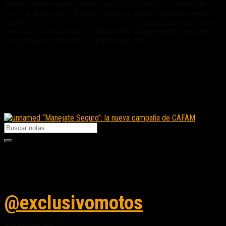
distintas profesiones y entorno que para satisfacer su espíritu off-
road, escapan de sus diferentes rutinas y se unen en una aventura
común.
La campaña estará vigente en TV
, Gráfica, Internet y Redes
Sociales. En estas últimas se proyectará una aplicación exclusiva
para promover las nuevas escapadas en moto.
Fuente/s:
Nota Relacionada:
“Manejate Seguro”: la nueva campaña de CAFAM
Seguinos en instagram
@exclusivomotos
Seguinos en...