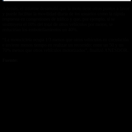
Además, el informe desarrolló que la moto tiene otros puntos a favor
y puede facilitar la movilidad diaria de los usuarios como la rápida
respuesta en congestiones de tráfico y que, por ejemplo, sí se
sustituyera el 10% del total de otros vehículos por motos, se
reducirían los embotellamientos un 40%.
“La motocicleta ocupa 1/3 menos que otros vehículos en circulación
e invierte menos tiempo en realizar un recorrido: entre un 50 y un
70% menos que otros vehículos motorizados”, finalizó ANESDOR.
Fuente:
ANESDOR
Fuente/s:
Nota Relacionada: