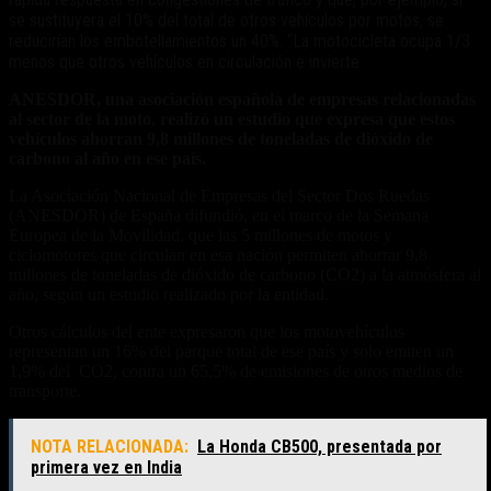
se sustituyera el 10% del total de otros vehículos por motos, se
reducirían los embotellamientos un 40%. “La motocicleta ocupa 1/3
menos que otros vehículos en circulación e invierte
ANESDOR, una asociación española de empresas relacionadas
al sector de la moto, realizó un estudio que expresa que estos
vehículos ahorran 9,8 millones de toneladas de dióxido de
carbono al año en ese país.
La Asociación Nacional de Empresas del Sector Dos Ruedas
(ANESDOR) de España difundió, en el marco de la Semana
Europea de la Movilidad, que las 5 millones de motos y
ciclomotores que circulan en esa nación permiten ahorrar 9,8
millones de toneladas de dióxido de carbono (CO2) a la atmósfera al
año, según un estudio realizado por la entidad.
Otros cálculos del ente expresaron que los motovehículos
representan un 16% del parque total de ese país y solo emiten un
1,9% del CO2, contra un 65,5% de emisiones de otros medios de
transporte.
NOTA RELACIONADA:
La Honda CB500, presentada por
primera vez en India