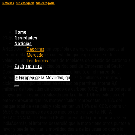
Noticias
,
Sin categoría
,
Sin categoría
La moto, un medio de transporte eficiente y
que contamina poco
Home
Novedades
27-09-2017
Noticias
ANESDOR, una asociación española de empresas relacionadas al
Deportes
sector de la moto, realizó un estudio que expresa que estos
Mercado
vehículos ahorran 9,8 millones de toneladas de dióxido de carbono al
Tendencias
año en ese país. La Asociación Nacional de Empresas del Sector
Equipamiento
Dos Ruedas (ANESDOR) de España difundió, en el marco de la
Semana Europea de la Movilidad, que las 5 millones de motos y
ciclomotores que circulan en esa nación permiten ahorrar 9,8
millones de toneladas de dióxido de carbono (CO2) a la atmósfera al
año, según un estudio realizado por la entidad. Otros cálculos del
ente expresaron que los motovehículos representan un 16% del
parque total de ese país y solo emiten un 1,9% del CO2, contra un
65,5% de emisiones de otros medios de transporte. NOTA
RELACIONADA: La Honda CB500, presentada por primera vez en
IndiaAdemás, el informe desarrolló que la moto tiene otros puntos a
favor y puede facilitar la movilidad diaria de los usuarios como la
rápida respuesta en congestiones de tráfico y que, por ejemplo, sí