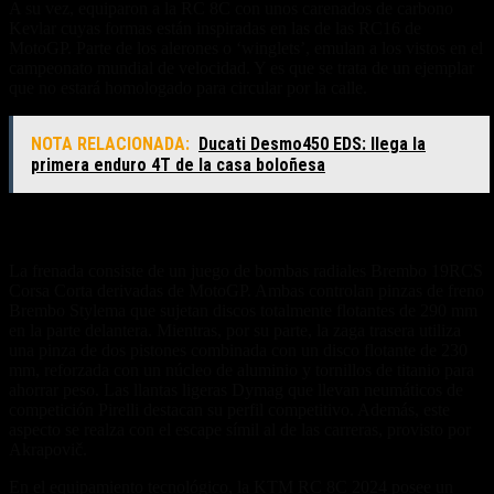
A su vez, equiparon a la RC 8C con unos carenados de carbono
Kevlar cuyas formas están inspiradas en las de las RC16 de
MotoGP. Parte de los alerones o ‘winglets’, emulan a los vistos en el
campeonato mundial de velocidad. Y es que se trata de un ejemplar
que no estará homologado para circular por la calle.
NOTA RELACIONADA:
Ducati Desmo450 EDS: llega la
primera enduro 4T de la casa boloñesa
Frenada y equipamiento
La frenada consiste de un juego de bombas radiales Brembo 19RCS
Corsa Corta derivadas de MotoGP. Ambas controlan pinzas de freno
Brembo Stylema que sujetan discos totalmente flotantes de 290 mm
en la parte delantera. Mientras, por su parte, la zaga trasera utiliza
una pinza de dos pistones combinada con un disco flotante de 230
mm, reforzada con un núcleo de aluminio y tornillos de titanio para
ahorrar peso. Las llantas ligeras Dymag que llevan neumáticos de
competición Pirelli destacan su perfil competitivo. Además, este
aspecto se realza con el escape símil al de las carreras, provisto por
Akrapovič.
En el equipamiento tecnológico, la KTM RC 8C 2024 posee un