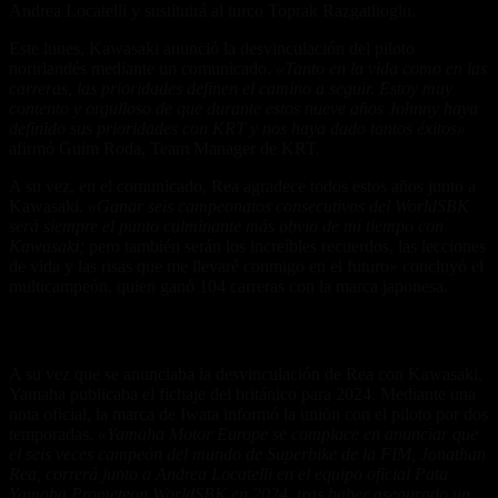
Andrea Locatelli y sustituirá al turco Toprak Razgatlioglu.
Este lunes, Kawasaki anunció la desvinculación del piloto
norirlandés mediante un comunicado.
«Tanto en la vida como en las
carreras, las prioridades definen el camino a seguir. Estoy muy
contento y orgulloso de que durante estos nueve años Johnny haya
definido sus prioridades con KRT y nos haya dado tantos éxitos»
afirmó Guim Roda, Team Manager de KRT.
A su vez, en el comunicado, Rea agradece todos estos años junto a
Kawasaki.
«Ganar seis campeonatos consecutivos del WorldSBK
será siempre el punto culminante más obvio de mi tiempo con
Kawasaki;
pero también serán los increíbles recuerdos, las lecciones
de vida y las risas que me llevaré conmigo en el futuro» concluyó el
multicampeón, quien ganó 104 carreras con la marca japonesa.
El futuro con Yamaha
A su vez que se anunciaba la desvinculación de Rea con Kawasaki,
Yamaha publicaba el fichaje del británico para 2024. Mediante una
nota oficial, la marca de Iwata informó la unión con el piloto por dos
temporadas.
«Yamaha Motor Europe se complace en anunciar que
el seis veces campeón del mundo de Superbike de la FIM, Jonathan
Rea, correrá junto a Andrea Locatelli en el equipo oficial Pata
Yamaha Prometeon WorldSBK en 2024, tras haber asegurado un