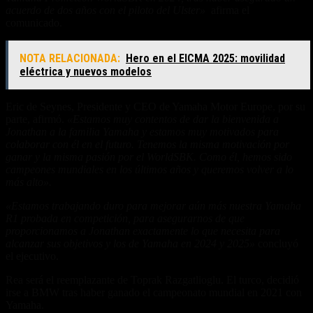
acuerdo de dos años con el piloto del Ulster»
afirma el
comunicado.
NOTA RELACIONADA:
Hero en el EICMA 2025: movilidad
eléctrica y nuevos modelos
Eric de Seynes, Presidente y CEO de Yamaha Motor Europe, por su
parte, afirmó.
«Estamos muy contentos de dar la bienvenida a
Jonathan a la familia Yamaha y estamos muy motivados para
colaborar con él en el futuro. Tenemos la misma motivación por
ganar y la misma pasión por el WorldSBK. Como él, hemos sido
campeones mundiales en los últimos años y queremos volver a lo
más alto».
«Estamos trabajando duro para mejorar aún más nuestra Yamaha
R1 probada en competición, para asegurarnos de que
proporcionamos a Jonathan exactamente lo que necesita para
alcanzar sus objetivos y los de Yamaha en 2024 y 2025»
concluyó
el ejecutivo.
Rea será el reemplazante de Toprak Razgatlioglu. El turco, decidió
irse a BMW tras haber ganado el campeonato mundial en 2021 con
Yamaha.