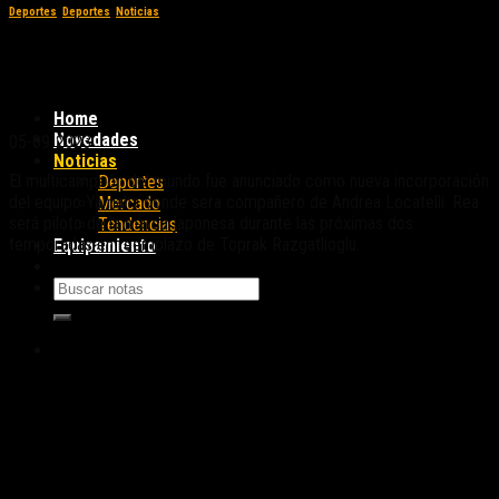
Deportes
,
Deportes
,
Noticias
Jonathan Rea correrá para Yamaha en el
WBSK 2024
Home
Novedades
05-09-2023
Noticias
El multicampeón del mundo fue anunciado como nueva incorporación
Deportes
del equipo Yamaha donde sera compañero de Andrea Locatelli. Rea
Mercado
será piloto de la marca japonesa durante las próximas dos
Tendencias
temporadas en reemplazo de Toprak Razgatlioglu.
Equipamiento