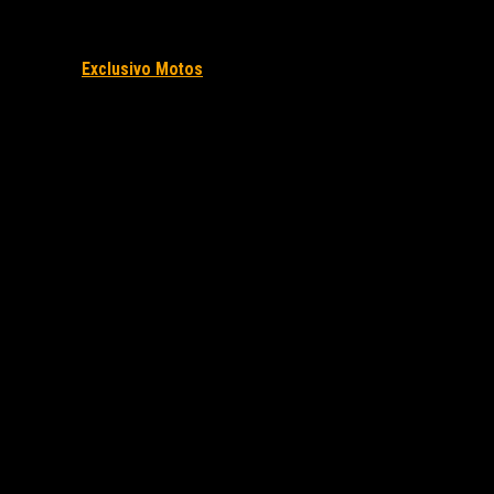
Fuente/s:
Exclusivo Motos
Nota Relacionada: