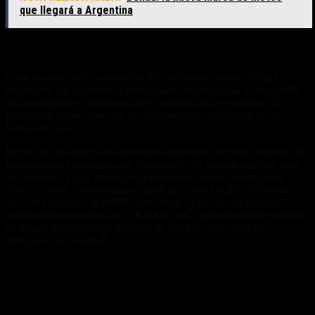
que llegará a Argentina
Constante
innovación
Cabe recordar que la compañía del ala dorada siempre intenta
innovar en equipamiento y prestaciones tecnológicas. El desarrollo
de la compañía se remonta a 2010 cuando lanzó el sistema DCT
(doble embrague), que hoy es un estándar en cualquiera de las
Honda de fabrica.
Desde allí, la empresa ha intentando mantener un ritmo constante de
lanzamientos vinculados con la invención de nuevos sistemas para
sus modelos. En su momento desarrollaron Honda Smartphone
Voice Control, incorporado en modelos como la CB750 Hornet,
XL750 Transalp, CB1000R, entre otros. A su vez, en este 2023,
establecieron acuerdos con AKRAPOVIČ, para desarrollar sistemas
de escape tanto para sus modelos de fábrica, como para los
ejemplares de MotoGP.