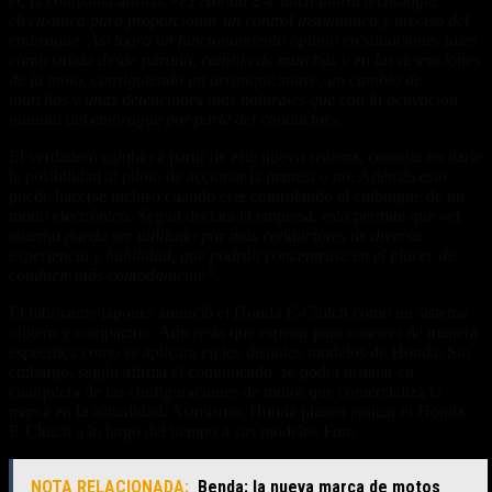
el, la compañía afirma: «
El Honda E-Clutch utiliza tecnología
electrónica para proporcionar un control instantáneo y preciso del
embrague. Así logra un funcionamiento óptimo en situaciones tales
como salida desde parado, cambio de marchas y en las detenciones
de la moto, consiguiendo un arranque suave, un cambio de
marchas y unas detenciones más naturales que con la activación
manual del embrague por parte del conductor».
El verdadero cambio a partir de este nuevo sistema, consiste en darle
la posibilidad al piloto de accionar la maneta o no. Además esto
puede hacerse incluso cuando esté controlando el embrague de un
modo electrónico. Según declara la empresa, esto permite que
«el
sistema pueda ser utilizado por más conductores de diversa
experiencia y habilidad, que podrán concentrase en el placer de
conducir más cómodamente”
.
El fabricante japones anunció el Honda E-Clutch como un sistema
«ligero y compacto». Aún resta que esperar para conocer de manera
especifica como se aplicara en los distintos modelos de Honda. Sin
embargo, según afirma el comunicado, se podrá instalar en
cualquiera de las configuraciones de motor que comercializa la
marca en la actualidad. Asimismo, Honda planea aplicar el Honda
E-Clutch a lo largo del tiempo a sus modelos Fun.
NOTA RELACIONADA:
Benda: la nueva marca de motos