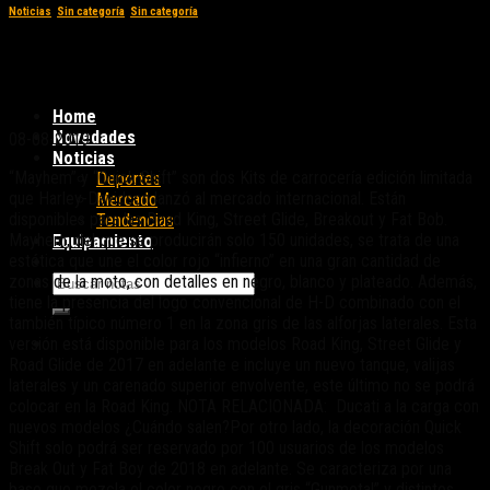
Noticias
,
Sin categoría
,
Sin categoría
H-D lanzó dos kits de carrocería edición
limitada
Home
Novedades
08-08-2019
Noticias
“Mayhem” y “Quick Shift” son dos Kits de carrocería edición limitada
Deportes
que Harley-Davidson lanzó al mercado internacional. Están
Mercado
disponibles para las Road King, Street Glide, Breakout y Fat Bob.
Tendencias
Mayhem, del que se producirán solo 150 unidades, se trata de una
Equipamiento
estética que une el color rojo “infierno” en una gran cantidad de
zonas de la moto, con detalles en negro, blanco y plateado. Además,
tiene la presencia del logo convencional de H-D combinado con el
también típico número 1 en la zona gris de las alforjas laterales. Esta
versión está disponible para los modelos Road King, Street Glide y
Road Glide de 2017 en adelante e incluye un nuevo tanque, valijas
laterales y un carenado superior envolvente, este último no se podrá
colocar en la Road King. NOTA RELACIONADA: Ducati a la carga con
nuevos modelos ¿Cuándo salen?Por otro lado, la decoración Quick
Shift solo podrá ser reservado por 100 usuarios de los modelos
Break Out y Fat Boy de 2018 en adelante. Se caracteriza por una
base que mezcla el color negro con el gris “Gunmetal” y distintos