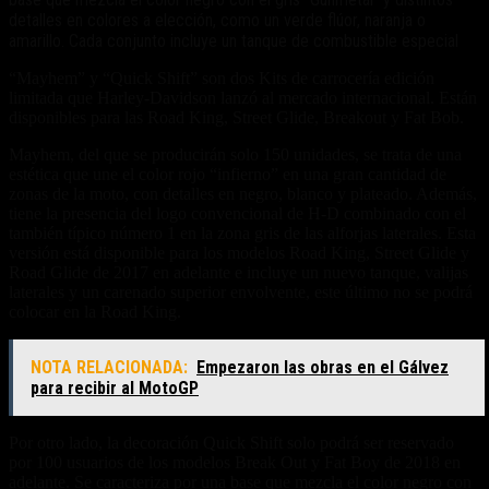
detalles en colores a elección, como un verde flúor, naranja o
amarillo. Cada conjunto incluye un tanque de combustible especial
“Mayhem” y “Quick Shift” son dos Kits de carrocería edición
limitada que Harley-Davidson lanzó al mercado internacional. Están
disponibles para las Road King, Street Glide, Breakout y Fat Bob.
Mayhem, del que se producirán solo 150 unidades, se trata de una
estética que une el color rojo “infierno” en una gran cantidad de
zonas de la moto, con detalles en negro, blanco y plateado. Además,
tiene la presencia del logo convencional de H-D combinado con el
también típico número 1 en la zona gris de las alforjas laterales. Esta
versión está disponible para los modelos Road King, Street Glide y
Road Glide de 2017 en adelante e incluye un nuevo tanque, valijas
laterales y un carenado superior envolvente, este último no se podrá
colocar en la Road King.
NOTA RELACIONADA:
Empezaron las obras en el Gálvez
para recibir al MotoGP
Por otro lado, la decoración Quick Shift solo podrá ser reservado
por 100 usuarios de los modelos Break Out y Fat Boy de 2018 en
adelante. Se caracteriza por una base que mezcla el color negro con