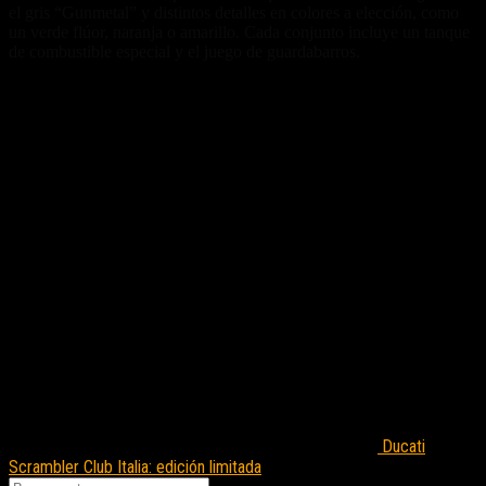
el gris “Gunmetal” y distintos detalles en colores a elección, como
un verde flúor, naranja o amarillo. Cada conjunto incluye un tanque
de combustible especial y el juego de guardabarros.
Fuente/s:
Nota Relacionada:
Ducati
Scrambler Club Italia: edición limitada