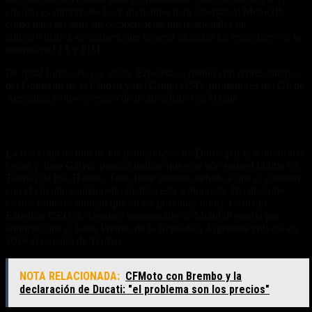
circuito es rumoreado hace un tiempo para albergar al MotoGP,
como para ser sede de competencias internacionales de
automovilismo, de manera que debería alcanzar los estándares de la
normativa FIA y FIM.
De igual forma, en esa visita, Ezpeleta se reunió con representantes
del Gobierno de la Ciudad y del Grupo OSD, promotores del GP de
Argentina y otros eventos de motociclismo en el país.
¿Termas de Río Hondo 2026?
La recorrida de uno de los mandamases de Dorna por el Autódromo
Oscar y Juan Gálvez parecía indicar que este año sería el último en
Termas de Río Hondo. Todo tiene sentido, debido a que el contrato
con el circuito santiagueño finaliza esta temporada. No obstante,
ciertos rumores indican que en las próximas horas, Carmelo
Ezpeleta, CEO de Dorna y responsable de MotoGP estaría por
anunciar que el Gran Premio de la República Argentina volverá en
2026 al circuito de Termas.
NOTA RELACIONADA:
CFMoto con Brembo y la
declaración de Ducati: "el problema son los precios"