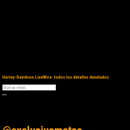
Harley-Davidson LiveWire: todos los detalles develados
Seguinos en instagram