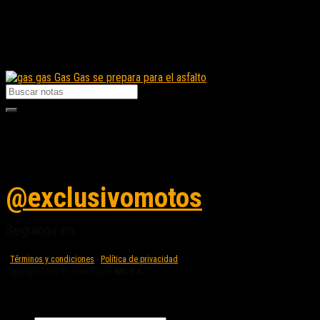
Fuente/s:
Nota Relacionada:
Gas Gas se prepara para el asfalto
Seguinos en instagram
@exclusivomotos
Seguinos en...
Términos y condiciones
|
Política de privacidad
Copyright 2026 © - Creado por
IMG S.A.