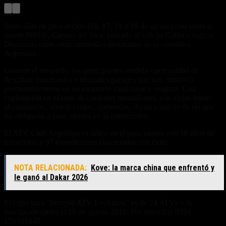
Serán días de pura acción (16, 17, 18 y 19 de agosto) con visita al
monte PiSSiS, Corona del Inca, peinado al volcán Galán y laguna
Diamante, entre otras maravillas destacadas de la cordillera
Argentina.
Durante el recorrido, los participantes tendrán oportunidad de
descubrir interesantes e inusuales paisajes que irán mutando
permanentemente en un escenario cautivante y original. Una
exploración en el seno de cordones montañosos, con viejas minas
abandonadas, arenales rojos, quebradas, dunas y cruces de río que
los obligarán a estar atentos en la conducción.
El ATV Club Argentina es único en el país, cuenta con 16 años de
trayectoria y 97 expediciones concretadas con éxito.
NOTA RELACIONADA:
Kove: la marca china que enfrentó y
le ganó al Dakar 2026
El cupo para “Intrepid ATV Evolution” es de 24 ATVs y la
inscripción cierra el 10 de agosto 2018. Por consultas 0351-
156501448