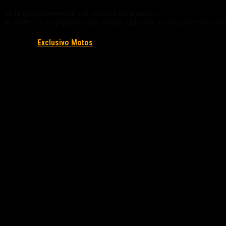
Sí, la guerra comercial y la crisis en los aranceles
ya tiene sus consecu
de marcas. Las respuestas que ensaye cada una en este panorama solo
Fuente/s:
Exclusivo Motos
Nota Relacionada: