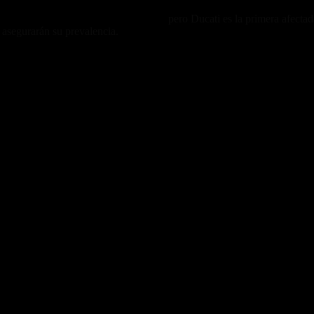
encias en las marcas norteamericanas,
pero Ducati es la primera afectad
 asegurarán su prevalencia.