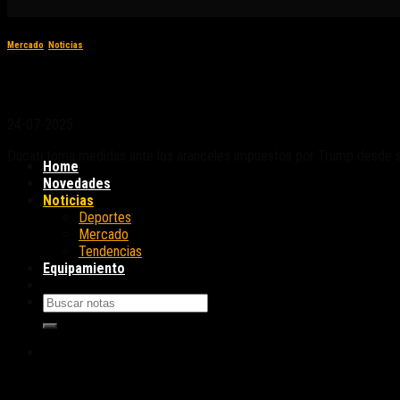
Mercado
,
Noticias
Ducati reacciona a los aranceles de Trump
24-07-2025
Ducati toma medidas ante los aranceles impuestos por Trump desde sus
Home
Novedades
Noticias
Deportes
Mercado
Tendencias
Equipamiento