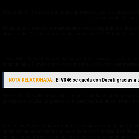
El anuncio de Trump de gravar las importaciones con un impuesto del 
norteamericanas (Indian y Harley Davidson),
que reciben los mismos g
Ducati tiene al mercado norteamericano como el segundo más importante
descenso del 15% en su propio país, con tan solo 9.589 modelos nuevo
Ajuste y decisiones internas
Todos estos datos motivaron a la marca a tomar medidas con tal de no 
mitad del año. El mayor pico de producción es el primer cuatrimestre 
NOTA RELACIONADA:
El VR46 se queda con Ducati gracias a
Desde Ducati, explican que esto se debe a una planificación que prevé
guerras comerciales, las guerras y diversas incertidumbres; hemos revi
El panorama actual
El ejercicio 2024 de Ducati terminó por arrojar un saldo de 54.950 mo
puede afectar seriamente los balances de la casa boloñesa. Esto lle
posibles, como lo fue el reciente lanzamiento de su gama de motocros