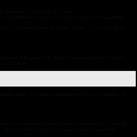
o seriamente a la industria de la moto.
No solo por las marcas
viejo continente empiezan a notar los efectos de dicha política.
ricular 6.993 motocicletas en Estados Unidos. A esto se agrega un
ximadamente 450 contratos de duración determinada para la segunda
e trabajadores.
dial actual, «el escenario actual generado por los aranceles, las
penas un escaso margen. De esta manera, un desequilibrio comercial
, así como también aglutinar la mayor cantidad de segmentos