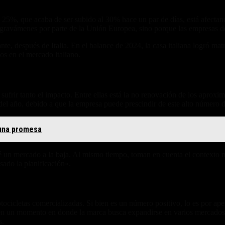
25%, que acaba de ser subido al 30% hace un par de días, está afectand
ravámenes por parte de la Unión Europea, sino porque las empresas del 
, después de Italia. En el balance de 2024, la casa italiana logró mat
s en el mercado italiano.
sufrir tanto el impacto. Entre ellas está la no renovación de los apro
del año, debido a que la empresa puede prescindir de este alto número d
 una promesa
 un mercado a la baja. Al mismo tiempo, toman en cuenta el contexto mun
sado la planificación».
tocicletas comercializadas. Si bien es un número positivo, lo es por a
ga en un momento en donde la marca busca expandirse en varios mercados
s.