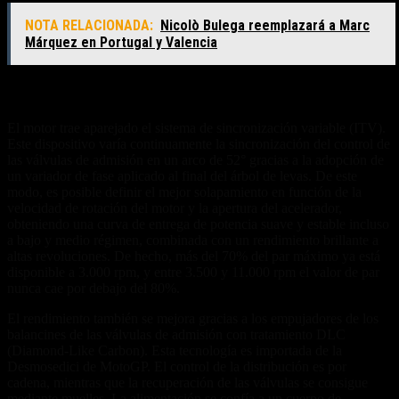
NOTA RELACIONADA:
Nicolò Bulega reemplazará a Marc
Márquez en Portugal y Valencia
Control de sincronización variable
El motor trae aparejado el sistema de sincronización variable (ITV).
Este dispositivo varía continuamente la sincronización del control de
las válvulas de admisión en un arco de 52° gracias a la adopción de
un variador de fase aplicado al final del árbol de levas. De este
modo, es posible definir el mejor solapamiento en función de la
velocidad de rotación del motor y la apertura del acelerador,
obteniendo una curva de entrega de potencia suave y estable incluso
a bajo y medio régimen, combinada con un rendimiento brillante a
altas revoluciones. De hecho, más del 70% del par máximo ya está
disponible a 3.000 rpm, y entre 3.500 y 11.000 rpm el valor de par
nunca cae por debajo del 80%.
El rendimiento también se mejora gracias a los empujadores de los
balancines de las válvulas de admisión con tratamiento DLC
(Diamond-Like Carbon). Esta tecnología es importada de la
Desmosedici de MotoGP. El control de la distribución es por
cadena, mientras que la recuperación de las válvulas se consigue
mediante muelles. La alimentación se confía a un cuerpo de