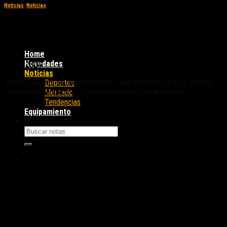
Noticias
,
Noticias
Ducati presentó su nuevo motor V2 con 126
CV
Home
Novedades
01-11-2024
Noticias
Ducati presentó su nuevo motor V2, que alcanza 126 cv y se erige
Deportes
como el «bicilíndrico más ligero producido por la marca».
Mercado
Tendencias
Equipamiento