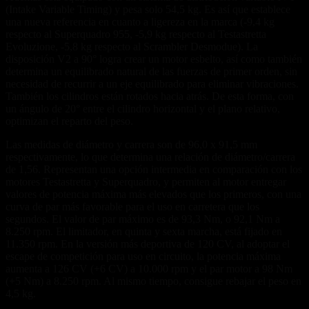
(Intake Variable Timing) y pesa solo 54,5 kg. Es así que establece
una nueva referencia en cuanto a ligereza en la marca (-9,4 kg
respecto al Superquadro 955, -5,9 kg respecto al Testastretta
Evoluzione, -5,8 kg respecto al Scrambler Desmodue). La
disposición V2 a 90° logra crear un motor esbelto, así como también
determina un equilibrado natural de las fuerzas de primer orden, sin
necesidad de recurrir a un eje equilibrado para eliminar vibraciones.
También los cilindros están rotados hacia atrás. De esta forma, con
un ángulo de 20° entre el cilindro horizontal y el plano relativo,
optimizan el reparto del peso.
Las medidas de diámetro y carrera son de 96,0 x 91,5 mm
respectivamente, lo que determina una relación de diámetro/carrera
de 1,56. Representan una opción intermedia en comparación con los
motores Testastretta y Superquadro, y permiten al motor entregar
valores de potencia máxima más elevados que los primeros, con una
curva de par más favorable para el uso en carretera que los
segundos. El valor de par máximo es de 93,3 Nm, o 92,1 Nm a
8.250 rpm. El limitador, en quinta y sexta marcha, está fijado en
11.350 rpm. En la versión más deportiva de 120 CV, al adoptar el
escape de competición para uso en circuito, la potencia máxima
aumenta a 126 CV (+6 CV) a 10.000 rpm y el par motor a 98 Nm
(+5 Nm) a 8.250 rpm. Al mismo tiempo, consigue rebajar el peso en
4,5 kg.