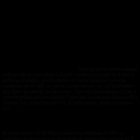
Ducati despidió al motor Superquadro
hace un par de meses, aunque
el desarrollo de estructuras V2 a 90º continua por parte de la marca
de Borgo Panigale. Ahora estrenó un nuevo propulsor con esta
configuración de 890 cc, que se caracteriza por ser, «el bicilíndrico
más ligero producido por la marca». Con este lanzamiento, ya van 4
motores presentados los últimos 7 años por la empresa: Desmosedici
Stradale V4, el Granturismo V4, el Superquadro Mono y el nuevo
V2.
El nuevo propulsor en detalle
El nuevo motor V2 de Ducati posee una cilindrada de 890 cc.
Además está equipado con un sistema de distribución variable IVT