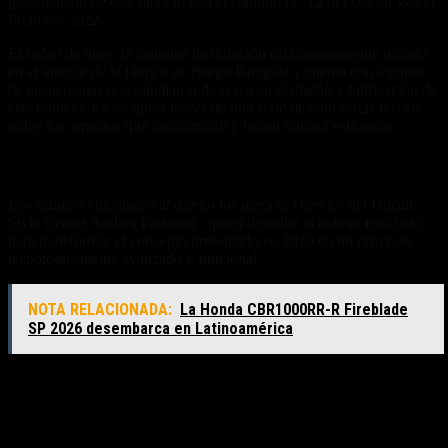
presentación de este modelo con el capítulo N° 12 del Ducati World
Premierè 2022.
El vídeo de unos 15 minutos de duración está íntegramente rodado
en el interior de la fábrica de Borgo Panigale y cuenta con algunas
de las personas que trabajaron de cerca en el diseño y fabricación de
este modelo. Es así que a través de una serie de entrevistas recorre
todos los aspectos que caracterizan y hacen única a esta moto.
Un viaje en profundidad
Los asuntos vinculados al diseño los narra el Director del Ducati
Style Center Andrea Ferraresi , quien describe el trabajo realizado
para transformar el concepto presentado en 2019 en un proyecto
tecnológicamente avanzado y funcional.
NOTA RELACIONADA:
La Honda CBR1000RR-R Fireblade
SP 2026 desembarca en Latinoamérica