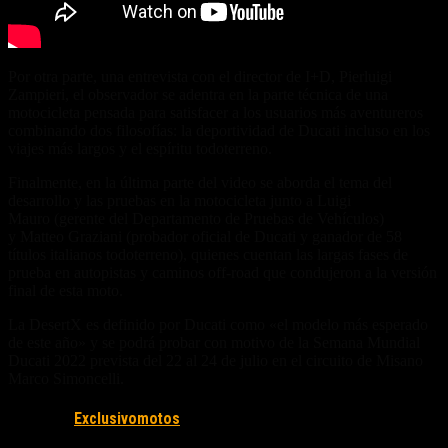
Por otra parte, una entrevista con el director de I+D, Pierluigi
Zampieri, el observador se adentra en la parte técnica de una
motocicleta pensada para satisfacer a los usuarios más aventureros
combinando dos filosofías: la deportividad de Ducati incluso en los
viajes más largos y el espíritu todoterreno.
Finalmente, en la última parte del video se aborda el tema del
desarrollo y las pruebas en la motocicleta junto a Luigi
Mauro (gerente del Departamento de Pruebas de Vehículos)
y Matteo Graziani (probador oficial de Ducati y ganador de 58
títulos italianos todoterreno), quienes cuentan las largas fases de
prueba en autopistas y caminos off-road que condujeron a la versión
final de esta moto.
La DesertX es definido por Ducati como «el modelo más esperado
de este año» y se podrá probar con motivo de la Semana Mundial
Ducati 2022 prevista del 22 al 24 de julio en el circuito de Misano
Marco Simoncelli.
Fuente/s:
Exclusivomotos