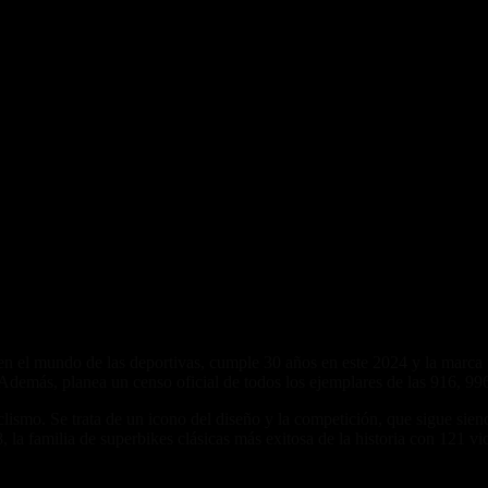
n el mundo de las deportivas, cumple 30 años en este 2024 y la marca p
Además, planea un censo oficial de todos los ejemplares de las 916, 99
lismo. Se trata de un icono del diseño y la competición, que sigue sien
 la familia de superbikes clásicas más exitosa de la historia con 121 vic