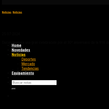
Noticias
,
Noticias
Ducati celebra el 30º aniversario de la famili
25-07-2024
Ducati prepara una gran celebración por el 30º aniversario de la 916
Home
Novedades
Noticias
Deportes
Mercado
Tendencias
Equipamiento