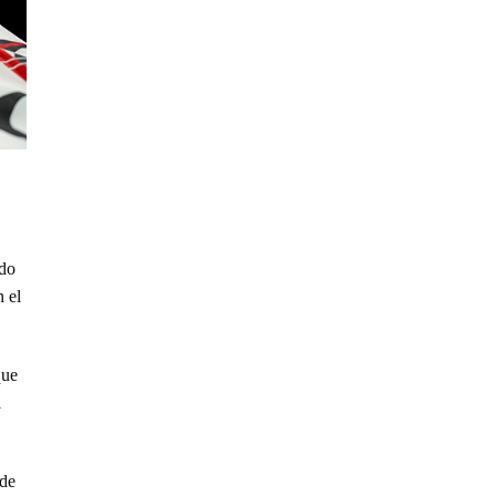
rdo
 el
que
l
 de