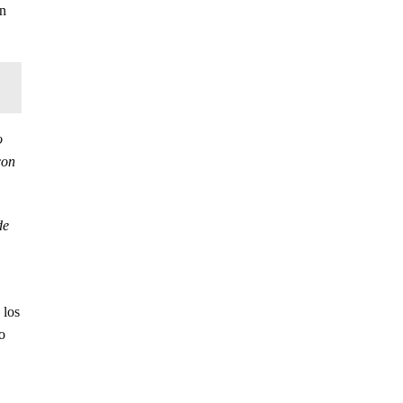
ón
o
con
de
 los
o