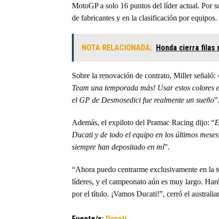
MotoGP a solo 16 puntos del líder actual. Por s
de fabricantes y en la clasificación por equipos.
NOTA RELACIONADA:
Honda cierra filas
Sobre la renovación de contrato, Miller señaló: 
Team una temporada más! Usar estos colores es
el GP de Desmosedici fue realmente un sueño
”
Además, el expiloto del Pramac Racing dijo: “
E
Ducati y de todo el equipo en los últimos mese
siempre han depositado en mí
”.
“Ahora puedo centrarme exclusivamente en la te
líderes, y el campeonato aún es muy largo. Haré
por el título. ¡Vamos Ducati!”, cerró el australia
Fuente/s:
Ducati