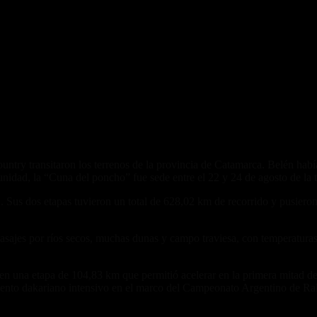
try transitaron los terrenos de la provincia de Catamarca. Belén había
nidad, la “Cuna del poncho” fue sede entre el 22 y 24 de agosto de la t
 Sus dos etapas tuvieron un total de 628,02 km de recorrido y pusieron 
 pasajes por ríos secos, muchas dunas y campo traviesa, con temperatur
en una etapa de 104,83 km que permitió acelerar en la primera mitad de
iento dakariano intensivo en el marco del Campeonato Argentino de Ra