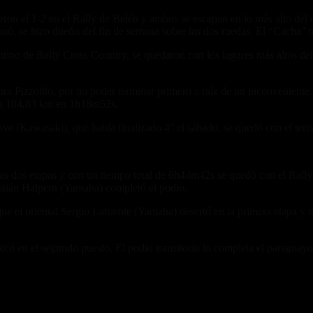
eron el 1-2 en el Rally de Belén y ambos se escapan en lo más alto del 
onó, se hizo dueño del fin de semana sobre las dos ruedas. El “Cacha”
no de Rally Cross Country, se quedaron con los lugares más altos del po
a Pizzolito, por no poder terminar primero a raíz de un inconveniente 
 los 104,83 km en 1h18m52s.
e (Kawasaki), que había finalizado 4° el sábado, se quedó con el terc
las dos etapas y con un tiempo total de 6h44m42s se quedó con el Ral
astián Halpern (Yamaha) completó el podio.
ue el oriental Sergio Lafuente (Yamaha) desertó en la primera etapa y t
bicó en el segundo puesto. El podio transitorio lo completa el paraguay