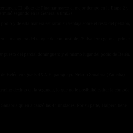
certamen. El piloto de Pinamar marcó el mejor tiempo en la Etapa 2 y
 terminó segundo en la General a 8m02s.
dio y de esta manera estiraron su ventaja sobre el resto del pelotón,
en la manguera del tanque de combustible, (Salvatierra ganó el primer
er puesto del parcial dominguero y el mismo lugar del podio de Belén.
ly de Belén en Quads 4X2. El paraguayo Nelson Sanabria (Yamaha)
erminó décimo en la segunda, lo que no le posibilitó estirar la cómoda
o Sanabria quien alcanzó las 44 unidades. Por su parte, Halpern tiene