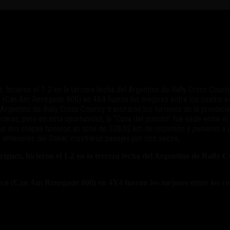
n Belén, Honda se aseguró el título
, hicieron el 1-2 en la tercera fecha del Argentino de Rally Cross Cou
(Can Am Renegade 800) en 4X4 fueron los mejores entre los cuatris en
rgentino de Rally Cross Country transitaron los terrenos de la provinci
eras, pero en esta oportunidad, la “Cuna del poncho” fue sede entre el 
us dos etapas tuvieron un total de 628,02 km de recorrido y pusieron a 
 anteriores del Dakar, mostraron pasajes por ríos secos,
ríguez, hicieron el 1-2 en la tercera fecha del Argentino de Rally
 (Can Am Renegade 800) en 4X4 fueron los mejores entre los cua