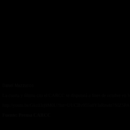
Daniel Mazzucco.
La cuarta y última cita el CARCC se disputará a fines de octubre en 
http://youtu.be/Gkc03rj9M0U?list=UUCBv955a8YIaRm4n7SIZ5PA
Fuente: Prensa CARCC
Fuente/s: