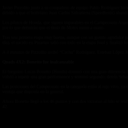
Javier Pizzolito junto a su compañero de equipo Pablo Rodríguez hici
debido a que el boliviano Juan Carlos Salvatierra (Speedbrain) aband
Los pilotos de Honda, que siguen imparables en el Campeonato Argenti
por lo que definirán que el título de Motos mano a mano.
Tras una primera etapa muy buena, aunque con un gustito agridulce par
día), el nacido en Pinamar salió con todo en la etapa final y finalizó
A 4 minutos de Pizzolito arribó “Cacha” Rodríguez. Esteban López Jov
Quads 4X2: Bonetto fue inalcanzable
El fueguino Lucas Bonetto (Honda) dominó con una gran diferencia 
volvió a repetir una gran performance y terminó segundo; detrás Seb
Las posiciones del Campeonato en la categoría están al rojo vivo, ya q
ventaja que disponía en la general.
Ahora Bonetto llegó a los 46 puntos y con dos victorias al hilo se reu
42.