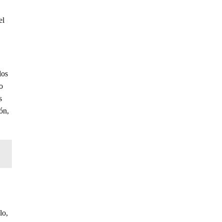
el
los
o
s
ón,
lo,