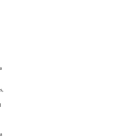
a
s,
l
sa