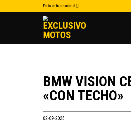
Skip
Estás en Internacional
to
content
BMW VISION C
«CON TECHO»
02-09-2025