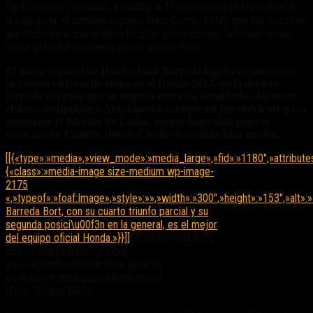
Cyril Despres (Yamaha), a 9m40s. A 11m26m llegó el firme líder de
la categoría, el también español Marc Coma (KTM), que fue quinto en
una etapa en la que el ídolo local, el piloto chileno Jeremías Israel,
sufría un brutal accidente que lo dejaba fuera
El piloto español de Honda Joan Barreda logró este miércoles
su cuarta victoria de etapa en el Dakar-2014, en la décima
jornada del rally que se disputó entre las localidades del norte
chileno de Iquique y Antofagasta, aunque no fue suficiente para
amenazar el liderato de Coma. Sergey Karyakin pegó el
batacazo en Cuatris, donde Casale se sostiene bien arriba.
[[{«type»:»media»,»view_mode»:»media_large»,»fid»:»1180″,»attribute
{«class»:»media-image size-medium wp-image-
2175
«,»typeof»:»foaf:Image»,»style»:»»,»width»:»300″,»height»:»153″,»alt»:
Barreda Bort, con su cuarto triunfo parcial y su
segunda posici\u00f3n en la general, es el mejor
del equipo oficial Honda.»}}]]
Joan Barreda Bort,
con su cuarto triunfo parcial
y su segunda posición en la general,
es el mejor del equipo oficial Honda.
(Foto: Prensa HRC)