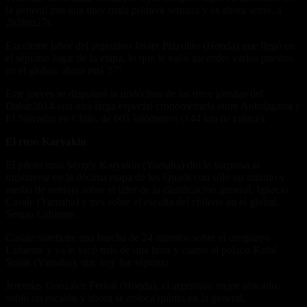
la general tras una muy mala primera semana y es ahora sexto, a
2h28m27s.
Excelente labor del argentino Javier Pizzolito (Honda) que llegó en
el séptimo lugar de la etapa, lo que le valió ascender varios puestos
en el global: ahora está 27º.
Este jueves se disputará la undécima de las trece jorndas del
Dakar2014 con otra larga especial cronometrada entre Antofagasta y
El Salvador en Chile, de 605 kilómetros (144 km de enlace).
El ruso Karyakin
El piloto ruso Sergey Karyakin (Yamaha) dio la sorpresa al
imponerse en la décima etapa de los Quads con sólo un minuto y
medio de ventaja sobre el líder de la clasificacion general, Ignacio
Casale (Yamaha) y tres sobre el escolta del chileno en el global,
Sergio Lafuente.
Casale mantiene una brecha de 24 minutos sobre el uruguayo
Lafuente y ya le sacó más de una hora y cuarto al polaco Rafal
Sonik (Yamaha), que hoy fue séptimo.
Jeremías González Ferioli (Honda), el argentino mejor ubicado,
subió un escalón y ahora se coloca quinto en la general.