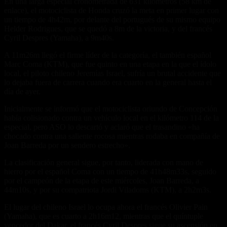
En una larga especial cronometrada de 631 kilómetros (58 km de
enlace), el motociclista de Honda cruzó la meta en primer lugar con
un tiempo de 4h42m, por delante del portugués de su mismo equipo
Helder Rodrigues, que se quedó a 8m de la victoria, y del francés
Cyril Despres (Yamaha), a 9m40s.
A 11m26m llegó el firme líder de la categoría, el también español
Marc Coma (KTM), que fue quinto en una etapa en la que el ídolo
local, el piloto chileno Jeremías Israel, sufría un brutal accidente que
lo dejaba fuera de carrera cuando era cuarto en la general hasta el
día de ayer.
Inicialmente se informó que el motociclista oriundo de Concepción
había colisionado contra un vehículo local en el kilómetro 114 de la
especial, pero ASO lo descartó y aclaró que el trasandino «ha
chocado contra una saliente rocosa mientras rodaba en compañía de
Joan Barreda por un sendero estrecho».
La clasificación general sigue, por tanto, liderada con mano de
hierro por el español Coma con un tiempo de 41h48m33s, seguido
por el campeón de la etapa de este miércoles, Joan Barreda, a
44m10s, y por su compatriota Jordi Viladoms (KTM), a 2h2m3s.
El lugar del chileno Israel lo ocupa ahora el francés Olivier Pain
(Yamaha), que es cuarto a 2h16m12, mientras que el quíntuple
vencedor del Dakar, el francés Cyril Despres sigue su ascensión en