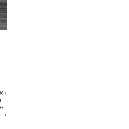
sión
s
se
s lo