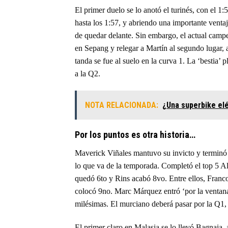
El primer duelo se lo anotó el turinés, con el 1
hasta los 1:57, y abriendo una importante venta
de quedar delante. Sin embargo, el actual campeó
en Sepang y relegar a Martín al segundo lugar, a
tanda se fue al suelo en la curva 1. La ‘bestia’
a la Q2.
NOTA RELACIONADA:
¿Una superbike elé
Por los puntos es otra historia…
Maverick Viñales mantuvo su invicto y terminó 
lo que va de la temporada. Completó el top 5 A
quedó 6to y Rins acabó 8vo. Entre ellos, Franco
colocó 9no. Marc Márquez entró ‘por la ventan
milésimas. El murciano deberá pasar por la Q1, 
El primer claro en Malasia se lo llevó Bagnaia, a