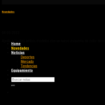
Novedades
Nuevo diseño para las Aprilia RSV4 Factory y
04-05-2023
Aprilia actualizó ambos modelos con un nuevo esquema de color denom
Home
Novedades
Noticias
Deportes
Mercado
Tendencias
Equipamiento