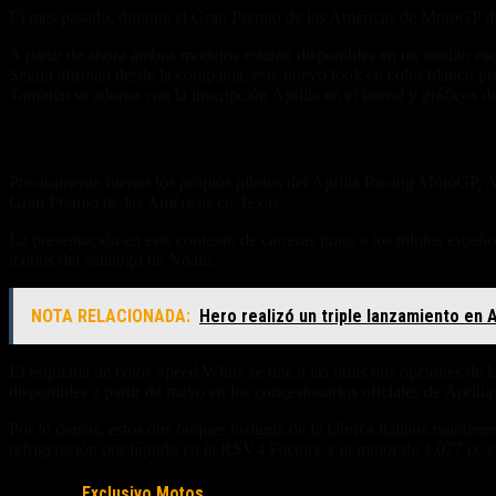
El mes pasado, durante el Gran Premio de las Américas de MotoGP di
A partir de ahora ambos modelos estarán disponibles en un inédito 
Según afirman desde la compañía, este nuevo look en color blanco pret
También se adorna con la inscripción Aprilia en el lateral y gráficos d
Espíritu deportivo
Precisamente fueron los propios pilotos del Aprilia Racing MotoGP, A
Gran Premio de las Américas en Texas.
La presentación en este contexto de carreras junto a los pilotos españ
iconos del catálogo de Noale.
NOTA RELACIONADA:
Hero realizó un triple lanzamiento en 
El esquema de color Speed ​​White se une a las otras dos opciones de 
disponibles a partir de mayo en los concesionarios oficiales de Aprilia
Por lo demás, estos dos buques insignia de la fábrica italiana mantie
refrigeración por líquido en la RSV4 Factory y el motor de 1.077 c
Fuente/s:
Exclusivo Motos