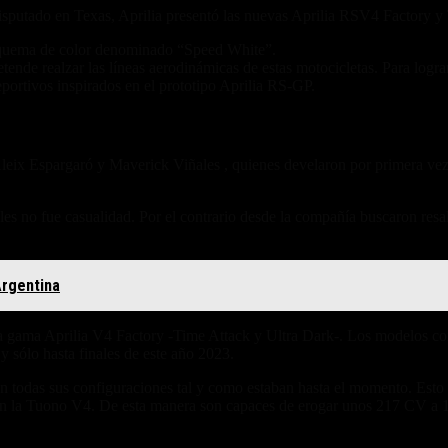
sputado en Texas, Aprilia presentó las nuevas Aprilia RSV4 Factory y
esquema de color denominado “Speed White”.
ende realzar las líneas aerodinámicas de estas motocicletas. Para logra
eportivos inspirados en el prototipo Aprilia RS-GP.
leix Espargaró y Maverick Viñales , quienes develaron por primera vez 
oles no fue casualidad. Por el contrario desde la compañía buscaron res
Argentina
la gama Aprilia V4 Factory -Time Attack y Ultra Dark-. Los modelos con
 y sólo hasta finales de este año 2023.
nen todas sus configuraciones tal y como estaban hasta el momento. Esto
c en la Tuono V4. De esta manera son capaces de erogar unos 217 CV a