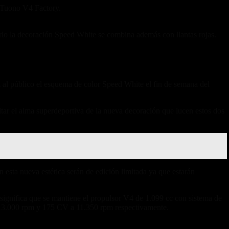
 Tuono V4 Factory.
rlo la decoración Speed ​​White se combina además con llantas rojas.
al público el esquema de color Speed ​​White el fin de semana del
altar el alma superdeportiva de la nueva decoración que lucen estos dos
 esta nueva estética serán de edición limitada ya que estarán
 significa que se mantiene el propulsor V4 de 1.099 cc con sistema de
 13.000 rpm y 175 CV a 11.350 rpm respectivamente.