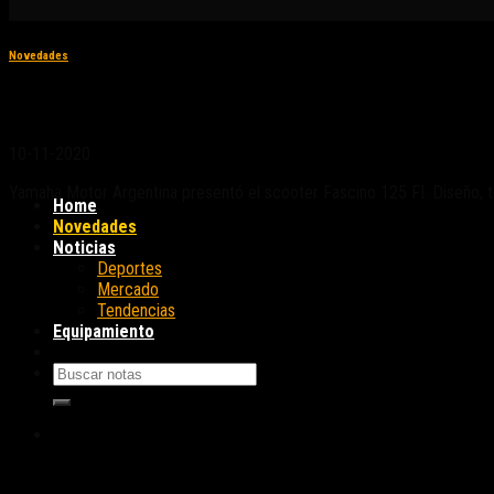
Novedades
Yamaha Fascino 125 FI: el nuevo scooter ya e
10-11-2020
Yamaha Motor Argentina presentó el scooter Fascino 125 FI. Diseño, te
Home
Novedades
Noticias
Deportes
Mercado
Tendencias
Equipamiento