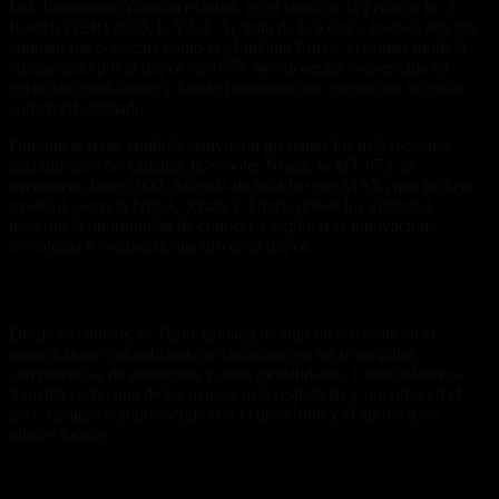
Ltd, Incolmotos Yamaha exhibió, en el stand de la Feria de las 2
Ruedas (F2R) 2025, la YA-1. Se trata de la icónica motocicleta que
también fue conocida como la «Libélula Roja», el primer modelo
ensamblado por la marca en 1955. Se encuentra conservada en
perfectas condiciones y hasta el momento no cuenta con un valor
comercial estimado.
Durante la feria, también estuvieron presentes los más recientes
lanzamientos de Yamaha: la Scooter Nmax, la MT 07 y la
aventurera Tracer 900. Además de toda la serie MAX, que incluye
modelos como la Nmax, Xmax y Tmax, donde los visitantes
tuvieron la oportunidad de conocer y explorar la innovación,
tecnología y confianza que ofrece la marca.
Motocicletas Deportivas y Team Yamaha
Desde sus inicios, el Team Yamaha ha sido un referente en el
motociclismo colombiano, destacándose en las principales
competencias de motocross y otras modalidades. Consolidando a
Yamaha como una de las marcas más respetadas y queridas en el
país, siempre comprometida con el desarrollo y el apoyo a los
pilotos locales.
La Boutique