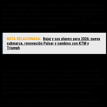
En el stand de la feria de las 2 Ruedas los clientes y aficionados de
la marca tendrán visitaron la boutique, donde tenian disponibles para
adquirir las prendas originales y accesorios Yamaha. Entre ellas se
encontraban dos colecciones especiales llamadas DUAL Y
RACING. Con ellas se espera seguir generado emoción y conexión
con los amantes de la marca Yamaha.
NOTA RELACIONADA:
Bajaj y sus planes para 2026: nueva
submarca, renovación Pulsar y cambios con KTM y
Triumph
Yamaha Riding Academy – YRA
El programa de responsabilidad social, seguridad vial y formación
de Incolmotos Yamaha. Este curso es un legado que nos transfiere
nuestra casa matriz en Japón, y consiste en ofrecer conocimientos de
manejo seguro y técnicas apropiadas de conducción de motocicletas
que permitan a los conductores disfrutar de sus vehículos con
seguridad y así poder disfrutar de la experiencia al conducir.
La Academia Yamaha es una experiencia directa de entrenamiento
en técnicas de conducción y corrección de posibles fallos cuando se