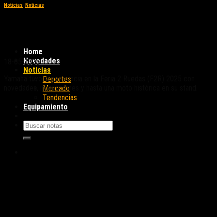
Noticias
,
Noticias
Yamaha celebra 70 años de historia e
innovación en la F2R 2025
Home
Novedades
18-05-2025
Noticias
Yamaha tuvo su presencia en la Feria 2 Ruedas (F2R) 2025 con
Deportes
novedades, innovaciones y hasta una moto histórica en su stand.
Mercado
Tendencias
Equipamiento