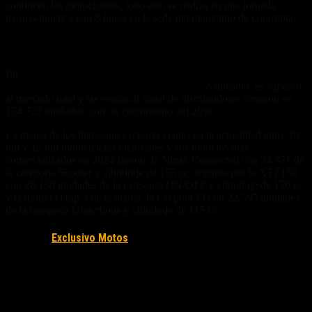
conducen las motocicletas, todo esto se realiza en una jornada
teórico-practica con 8 horas en la sede del municipio de Girardota.
Yamaha en Colombia
En
2024 se registraron en el RUNT 158.227 motocicletas Yamaha,
un crecimiento del 23,5% frente al año 2023.
Asimismo, es superior
al mercado total y las ventas al canal de distribuidores cerraron en
154.723 unidades, con un crecimiento del 20%.
La marca de los diapasones reporta ventas en la actualidad entre 10
mil y 12 mil motocicletas mensuales y sus modelos más
comercializados en 2024 fueron: la Nmax Connected con 34.371 de
la categoría Scooter y cilindraje de 155 cc. seguida por la XTZ150
con 28.159 unidades de la categoría ON/OFF y cilindraje de 150 cc.
y cerrando el top 3 de la marca, la Crypton FI con 22.595 unidades
de la categoría Underbone y cilindraje de 115 cc.
Fuente/s:
Exclusivo Motos
Nota Relacionada: