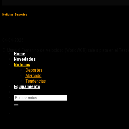
Noticias
,
Deportes
WorldWCR Test de Cremona 2025: Neila por de
04-04-2025
El Mundial Femenino de Velocidad (WorldWCR) sale a pista en el Test 
Home
Novedades
Noticias
Deportes
Mercado
Tendencias
Equipamiento