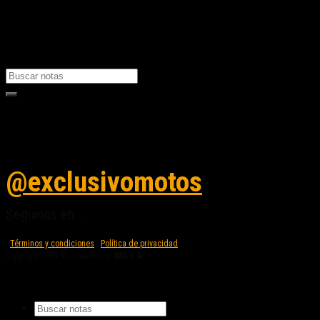
Fuente/s:
Nota Relacionada:
Seguinos en instagram
@exclusivomotos
Seguinos en...
Términos y condiciones
|
Política de privacidad
Copyright 2026 © - Creado por
IMG S.A.