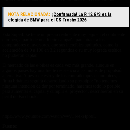
NOTA RELACIONADA:
¡Confirmada! La R 12 G/S es la
elegida de BMW para el GS Trophy 2026
Esta Superbike tiene un precio realmente muy bajo en el continente
europeo, a partir de una fuerte campaña para atraer a los
compradores o inversores, que sus increíbles aptitudes, como la
aceleración de 0 a 100 en 3,2 segundos o su muy lograda estética,
no pudieron captar.
El mercado de las e-bikes es cada vez más grande, aunque en
algunos países hay una fuerte resistencia a las motos de propulsión
alternativa. A pesar de esto y de los contratiempos económicos, la
firma británica seguirá desarrollando su prototipo: “no tenemos
ninguna intención de dar por terminado. haremos todo lo posible
para aumentar el capital y cumplir el proyecto”, describieron en su
perfil de Facebook.
https://www.youtube.com/watch?v=V3N4ki4pbbE
Fuente:
Electric Motorcycle Vigo