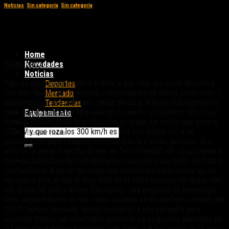
Noticias
,
Sin categoría
,
Sin categoría
Vigo Motorcycle: diseño y potencia con un
motor eléctrico
Home
Novedades
26-08-2017
Noticias
Vigo es una pequeña marca británica que ideó una moto deportiva
Deportes
con muy buenas prestaciones, componentes de última generación y
Mercado
una batería de alta densidad capaz de durar más de 600 kilómetros,
Tendencias
pero que actualmente atraviesa un momento económico difícil que
Equipamiento
frenó el comienzo de la producción en masa. Un motor que genera
120 CV y que roza los 300 km/h es una muy buena carta de
presentación para cualquier modelo, marca o estilo de moto. Si a
esto se le suma el hecho de que es “eco-friendly”, de carga rápida y
con una autonomía de 640 kilómetros, pareciera una moto del futuro
casi perfecta. A pesar de todas sus excelentes características, es
necesario aclarar que la Vigo está en el difícil proceso de desarrollo,
por lo que se unió a Arrow Electronics, una empresa de tecnología
líder, según informó en sus redes sociales en los primeros meses del
2017. Tiempo después, dieron comienzo a una campaña para
recaudar fondos, sin resultados positivos. La propuesta plasmada en
la famosa plataforma Indiegogo solo logró el 8 por ciento de la suma