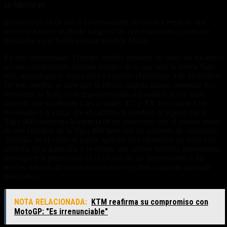
se fabrica en
Se acerca el fin de año y las novedades no cesan a pesar de que
parecían haberse acabado luego de las presentaciones y anuncios
realizados en el Salón Internacional de Milán.
En esta oportunidad, Triumph decidió publicar un video en sus redes
sociales adelantando algunos detalles de lo que será la nueva Tiger
900, unidad que la marca dará a conocer el próximo 3 de diciembre.
De este modelo se sabe que la fábrica inglesa planea presentar dos
versiones: la Rally (con una orientación off-road) y la GT (más
viajera), que sustituirán a las actuales XC y XT. En cuanto a las
novedades y a juzgar por el cambio de nombre, se espera que la
Tiger 900 mantenga la esencia de su antecesora con el mismo motor
de tres cilindros de la Tiger 800 pero con un aumento de cilindrada.
Además, en el video se puede apreciar una carrocería un tanto más
estrecha en la parte alta y se estima que ambos modelos presentarán
mejoras en la parte ciclo, en el chasis, en las suspensiones y las
ruedas, además de contar con un nuevo y más completo apartado
elecrónico.
NOTA RELACIONADA:
KTM reafirma su compromiso con
MotoGP: "Es irrenunciable"