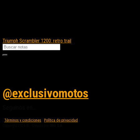
Triumph Scrambler 1200: retro trail
Seguinos en instagram
@exclusivomotos
Seguinos en...
Términos y condiciones
|
Política de privacidad
Copyright 2026 © - Creado por
IMG S.A.