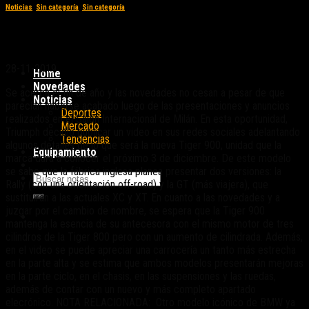
Noticias
,
Sin categoría
,
Sin categoría
Triumph Tiger 900: la trail se renueva
28-11-2019
Home
Novedades
Se acerca el fin de año y las novedades no cesan a pesar de que
Noticias
parecían haberse acabado luego de las presentaciones y anuncios
Deportes
realizados en el Salón Internacional de Milán. En esta oportunidad,
Mercado
Triumph decidió publicar un video en sus redes sociales adelantando
Tendencias
algunos detalles de lo que será la nueva Tiger 900, unidad que la
Equipamiento
marca dará a conocer el próximo 3 de diciembre. De este modelo
se sabe que la fábrica inglesa planea presentar dos versiones: la
Rally (con una orientación off-road) y la GT (más viajera), que
sustituirán a las actuales XC y XT. En cuanto a las novedades y a
juzgar por el cambio de nombre, se espera que la Tiger 900
mantenga la esencia de su antecesora con el mismo motor de tres
cilindros de la Tiger 800 pero con un aumento de cilindrada. Además,
en el video se puede apreciar una carrocería un tanto más estrecha
en la parte alta y se estima que ambos modelos presentarán mejoras
en la parte ciclo, en el chasis, en las suspensiones y las ruedas,
además de contar con un nuevo y más completo apartado
elecrónico. NOTA RELACIONADA: Otro modelo icónico de BMW ya