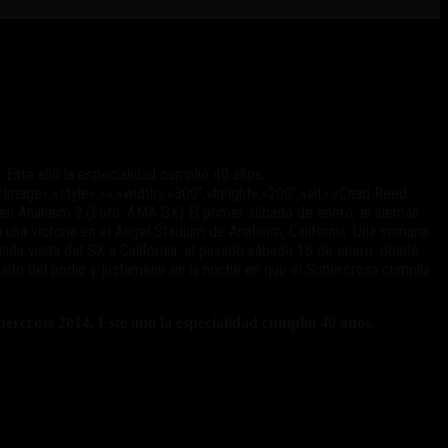
Este año la especialidad cumplió 40 años.
mage»,»style»:»»,»width»:»300″,»height»:»200″,»alt»:»Chad Reed,
nfo en Anaheim 2.(Foto: AMA SX) El primer sábado de enero, el alemán
na victoria en el Angel Stadium de Anaheim, California. Una semana
nda visita del SX a California, el pasado sábado 18 de enero, donde
alto del podio y justamene en la noche en que el Supercross cumplía
cross 2014. Este año la especialidad cumplió 40 años.