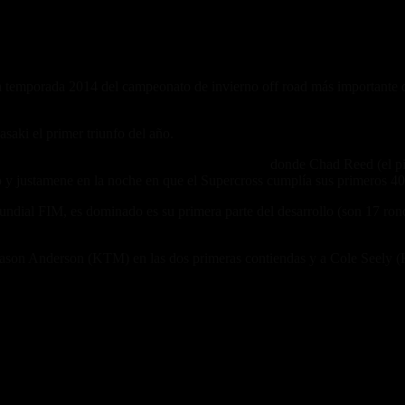
a temporada 2014 del campeonato de invierno off road más importante 
aki el primer triunfo del año.
 SX a California, el pasado sábado 18 de enero,
donde Chad Reed (el pil
 y justamene en la noche en que el Supercross cumplía sus primeros 40
Mundial FIM, es dominado es su primera parte del desarrollo (son 17 ro
Jason Anderson (KTM) en las dos primeras contiendas y a Cole Seely 