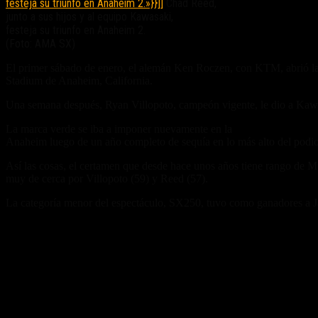
festeja su triunfo en Anaheim 2.»}}]]
Chad Reed,
junto a sus hijos y al equipo Kawasaki,
festeja su triunfo en Anaheim 2.
(Foto: AMA SX)
El primer sábado de enero, el alemán Ken Roczen, con KTM, abrió l
Stadium de Anaheim, California.
Una semana después, Ryan Villopoto, campeón vigente, le dio a Kawas
La marca verde se iba a imponer nuevamente en la
segunda visita del
Anaheim luego de un año completo de sequía en lo más alto del podio
Así las cosas, el certamen que desde hace unos años tiene rango de 
muy de cerca por Villopoto (59) y Reed (57).
La categoría menor del espectáculo, SX250, tuvo como ganadores a 
Fuente/s:
Nota Relacionada: