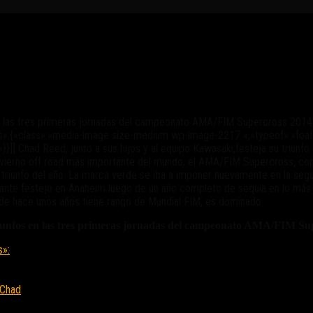
AMA Supercross
n las tres primeras jornadas del campeonato AMA/FIM Supercross 2014. 
s»:{«class»:»media-image size-medium wp-image-2217 «,»typeof»:»foaf:I
.»}}]] Chad Reed, junto a sus hijos y al equipo Kawasaki,festeja su triu
erno off road más importante del mundo, el AMA/FIM Supercross, con u
 triunfo del año. La marca verde se iba a imponer nuevamente en la segu
nante festejo en Anaheim luego de un año completo de sequía en lo más 
sde hace unos años tiene rango de Mundial FIM, es dominado
nfos en las tres primeras jornadas del campeonato AMA/FIM Super
s»:
»Chad