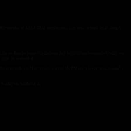
del mundo, el AMA/FIM Supercross, con una victoria en el Angel
oto reclutado para esta temporada), lograba un resonante festejo en
 años de actividad.
ndas en total) por el europeo Roczen (KTM) con 60 puntos, seguido
(Honda) en Anaheim 2.