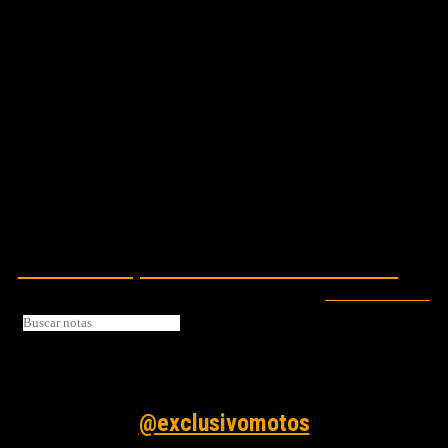
NOTA RELACIONADA:
LIGHTMODE, VISIBILIDAD Y SEGURIDAD
Seguinos en instagram
@exclusivomotos