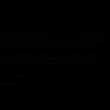
Desde la empresa canadiense L
ightMode Helmets
ofrecen dos tipos
de kits de fácil montaje para transformar el casco en un elemento
luminoso. El kit A, disponible en 5 colores, y el kit B, en 7 colores.
Ambos vienen con un DVD con instrucciones para el montaje.
Para los que no tienen tiempo o no se creen capaces de instalar el
mecanismo en su casco, LightMode Helmets tiene a la venta el
casco HJC FG-17 y el Icon Airmada con todo el sistema de
iluminación incorporado.
http://youtu.be/nbj0T_2ttRI
Fuente:
www.lightmodehelmets.com
Fuente/s: