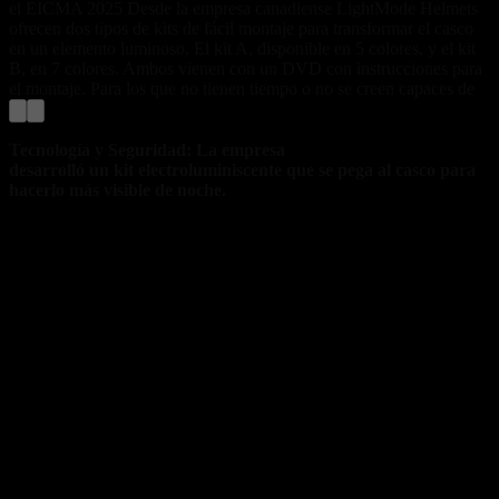
el EICMA 2025 Desde la empresa canadiense LightMode Helmets
ofrecen dos tipos de kits de fácil montaje para transformar el casco
en un elemento luminoso. El kit A, disponible en 5 colores, y el kit
B, en 7 colores. Ambos vienen con un DVD con instrucciones para
el montaje. Para los que no tienen tiempo o no se creen capaces de
Tecnología y Seguridad: La empresa
LightMode Helmets
desarrolló un kit electroluminiscente que se pega al casco para
hacerlo más visible de noche.