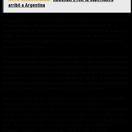
arribó a Argentina
La magnitud y la fama alcanzada en los Estados Unidos hizo que en
1964 los organizadores decidieran transformar el evento en un
motoencuentro de varias jornadas: en 1965 se extendió la duración a
5 días, diez años después fueron 7 y, finalmente, desde el 2016 el
Sturgis Motorcycle Rally ofrece un total de 10 días completos de
pura pasión motoquera.
Ya en la actualidad, cualquiera podría pensar que la pandemia global
de coronavirus que puso en jaque a todos y cada uno de los eventos
presenciales del 2020, era un motivo más que suficiente como para
cancelar el motoencuentro. Sin embargo, este ícono de la afición por
los motores y las dos ruedas hizo que en agosto del año pasado unas
460.000 personas se acercaran para participar del mega encuentro en
el que se celebró el 80° aniversario desde su nacimiento.
No hubo pandemia que ponga freno a la adrenalina en Dakota del
Sur, un lugar donde las autoridades gubernamentales no
establecieron ningún tipo de cuarentena y ni siquiera es necesario el
uso de mascarilla o tapabocas. Parece ser que para este año tampoco
la habrá: a pesar de que un estudio realizado por investigadores del
IZA – Institute of Labor Economics calculó en 260.000 los
contagios directos e indirectos de Covid-19 tras el Sturgis