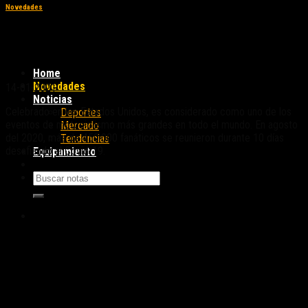
Novedades
Sturgis Motorcycle Rally: la fiesta de
motociclistas más grande del mundo
Home
Novedades
14-01-2021
Noticias
Celebrado en los Estados Unidos, es considerado como uno de los
Deportes
eventos de motociclismo más grandes en todo el mundo. En agosto
Mercado
del 2020, más de 450.000 fanáticos se reunieron durante 10 días
Tendencias
desafiando al Covid-19.
Equipamiento