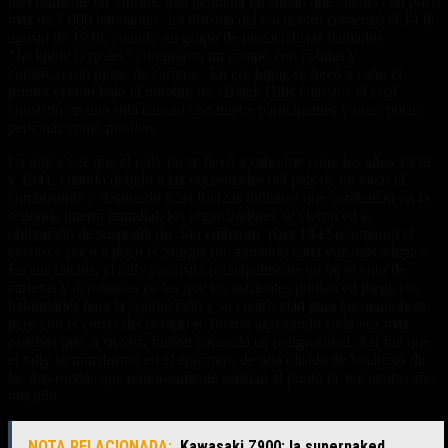
precisamente en Sturgis, una pequeña localidad que cuenta con poco
más de 7.000 habitantes. La historia del encuentro comenzó el 14 de
agosto de 1938, cuando un grupo de motociclistas llamados
“Jackpine Gypsies” compraron un campo con colinas y
construyeron pistas de carreras. En ese lugar, se llevó a cabo el
primer evento bajo el nombre de «Black Hills Classic» el cual
consistió en una sola carrera con nueve participantes y unas pocas
personas como público.
La única vez que el rally no se llevó a cabo fue entre los años 1939
y 1941, cuando debido a las necesidades del país de racionar el
combustible y destinarlo a las fuerzas militares que combatían en la
segunda guerra mundial, los organizadores se vieron en la
obligación de suspenderlo. Sin embargo, para 1942 retomaron el
evento y poco a poco el Sturgis fue ganando cada vez más adeptos.
En sus inicios, el rally consistió principalmente en un evento de
carreras y acrobacias en las que los asistentes ponían en juego sus
habilidades para la conducción y su creatividad para las maniobras,
pero con el correr del tiempo se fueron agregando cada vez más
pruebas que, a su vez, fueron ganando en peligrosidad. Así fue que
el rally se transformó en el epicentro de una oleada de fanáticos de
las dos ruedas que religiosamente asistían al punto de encuentro año
tras año.
NOTA RELACIONADA:
Kawasaki Z900: la supernaked