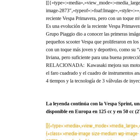
[[{«type»:»media»,»view_mode»:»media_large»
image-2873″,»typeof»:»foaf:Image»,»style»:»»
reciente Vespa Primavera, pero con un toque m
Es una evolución de la reciente Vespa Primaver
Grupo Piaggio dio a conocer las primeras imágen
pequeños scooter Vespa que proliferaron en los
con un toque más joven y deportivo, como su “ap
liviana, pero suficiente para una buena prote
RELACIONADA: Kawasaki mejora sus motos híbri
el faro cuadrado y el cuadro de instrumentos an
4 tiempos y la tecnología de 3 válvulas de inye
La leyenda continúa con la Vespa Sprint, un
disponible en Europa en 125 cc y en 50 cc (2
[[{«type»:»media»,»view_mode»:»media_large»,»f
{«class»:»media-image size-medium wp-image-