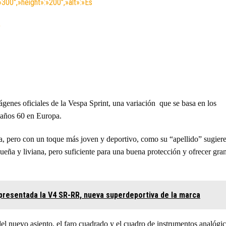
»300″,»height»:»200″,»alt»:»Es
y
genes oficiales de la Vespa Sprint, una variación que se basa en los
 años 60 en Europa.
a, pero con un toque más joven y deportivo, como su “apellido” sugiere
ueña y liviana, pero suficiente para una buena protección y ofrecer gra
presentada la V4 SR-RR, nueva superdeportiva de la marca
del nuevo asiento, el faro cuadrado y el cuadro de instrumentos analógi