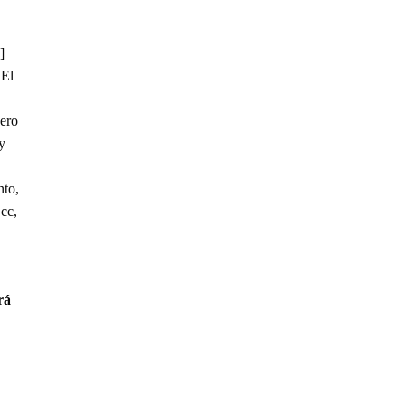
]
 El
pero
y
nto,
 cc,
rá