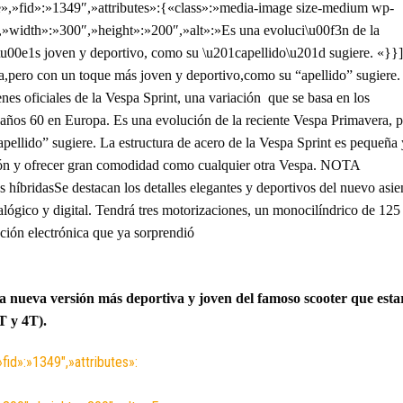
,»fid»:»1349″,»attributes»:{«class»:»media-image size-medium wp-
,»width»:»300″,»height»:»200″,»alt»:»Es una evoluci\u00f3n de la
\u00e1s joven y deportivo, como su \u201capellido\u201d sugiere. «}}]
a,pero con un toque más joven y deportivo,como su “apellido” sugiere.
es oficiales de la Vespa Sprint, una variación que se basa en los
 años 60 en Europa. Es una evolución de la reciente Vespa Primavera, 
ellido” sugiere. La estructura de acero de la Vespa Sprint es pequeña 
cción y ofrecer gran comodidad como cualquier otra Vespa. NOTA
dasSe destacan los detalles elegantes y deportivos del nuevo asie
alógico y digital. Tendrá tres motorizaciones, un monocilíndrico de 125
cción electrónica que ya sorprendió
a nueva versión más deportiva y joven del famoso scooter que esta
T y 4T).
id»:»1349″,»attributes»: