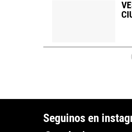
VE
CI
Seguinos en insta