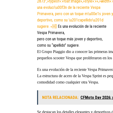
2873″,»typeof»:»foaf:Image»,»style»:»»,»width»:
una evoluci\u00f3n de la reciente Vespa
Primavera, pero con un toque m\u00e1s joven 
deportivo, como su \u201capellido\u201d
sugiere. «}}]]
Es una evolución de la reciente
Vespa Primavera,
pero con un toque más joven y deportivo,
como su “apellido” sugiere.
El Grupo Piaggio dio a conocer las primeras imá
pequeños scooter Vespa que proliferaron en los
Es una evolución de la reciente Vespa Primaver
La estructura de acero de la Vespa Sprint es peq
comodidad como cualquier otra Vespa.
NOTA RELACIONADA:
CFMoto Day 2026: 
Se destacan los detalles elegantes y deportivos 