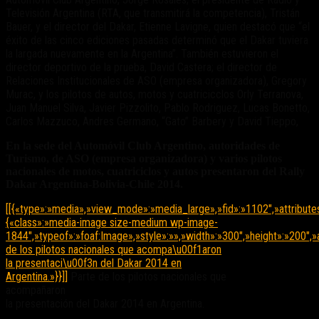
Televisión Argentina (RTA, que transmitirá la competencia), Tristán
Bauer, y el director del Dakar, Etienne Lavigne, quien destacó que “el
éxito de las cinco ediciones pasadas determinó que el Dakar tuviera
la largada nuevamente en la Argentina”. También estuvieron el
director deportivo de la prueba, David Castera; el director de
Relaciones Institucionales de ASO (empresa organizadora), Gregory
Murac, y los pilotos de autos, motos y cuatricicclos Orly Terranova,
Juan Manuel Silva, Javier Pizzolito, Pablo Rodriguez, Lucas Bonetto,
Carlos Mazzuco, Andres Germano, “Gato” Barbery y David Tieppo,
En la sede del Automóvil Club Argentino, autoridades de
Turismo, de ASO (empresa organizadora) y varios pilotos
nacionales de motos, cuatriciclos y autos presentaron del Rally
Dakar Argentina-Bolivia-Chile 2014.
[[{«type»:»media»,»view_mode»:»media_large»,»fid»:»1102″,»attribute
{«class»:»media-image size-medium wp-image-
1844″,»typeof»:»foaf:Image»,»style»:»»,»width»:»300″,»height»:»200″,»
de los pilotos nacionales que acompa\u00f1aron
la presentaci\u00f3n del Dakar 2014 en
Argentina.»}}]]
Parte de los pilotos nacionales que
acompañaron
la presentación del Dakar 2014 en Argentina.