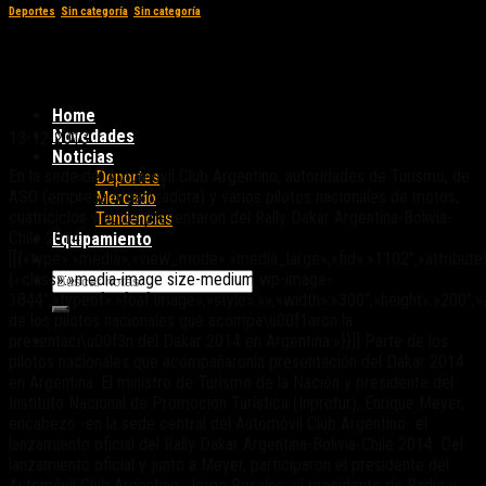
Deportes
,
Sin categoría
,
Sin categoría
Se lanzó en Buenos Aires el Rally Dakar
Argentina-Bolivia-Chile 2014.
Home
Novedades
13-12-2013
Noticias
En la sede del Automóvil Club Argentino, autoridades de Turismo, de
Deportes
ASO (empresa organizadora) y varios pilotos nacionales de motos,
Mercado
cuatriciclos y autos presentaron del Rally Dakar Argentina-Bolivia-
Tendencias
Chile 2014.
Equipamiento
[[{«type»:»media»,»view_mode»:»media_large»,»fid»:»1102″,»attribute
{«class»:»media-image size-medium wp-image-
1844″,»typeof»:»foaf:Image»,»style»:»»,»width»:»300″,»height»:»200″,»
de los pilotos nacionales que acompa\u00f1aron la
presentaci\u00f3n del Dakar 2014 en Argentina.»}}]] Parte de los
pilotos nacionales que acompañaronla presentación del Dakar 2014
en Argentina. El ministro de Turismo de la Nación y presidente del
Instituto Nacional de Promoción Turística (Inprotur), Enrique Meyer,
encabezó -en la sede central del Automóvil Club Argentino- el
lanzamiento oficial del Rally Dakar Argentina-Bolivia-Chile 2014. Del
lanzamiento oficial y junto a Meyer, participaron el presidente del
Automóvil Club Argentino, Jorge Rosales; el presidente de Radio y