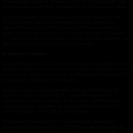
Rosario, tendrá un día de descanso –el 11- en la provincia de Salta,
luego transitará por Bolivia, y finalizará el 18 en Valparaiso, Chile.
Esta edición tendrá catorce etapas. La categoría Autos recorrerá
9373 kilómetros (4863 cronometrados), en tanto que para la
categoría Motos serán 9373 kilómetros (4904 cronometrados).
Habrá 446 vehículos inscriptos (174 motos, 41 quads, 150 autos y
71 camiones) de 50 nacionalidades. Habrá 59 pilotos argentinos (16
Motos, 15 Cuatriciclos, 25 autos y 3 Camiones).
El paso por Argentina
Está previsto que del 2 al 4 de enero se realizarán las verificaciones
técnicas y administrativas en Rosario. La largada simbólica será el 4
y el recorrido seguirá por San Luis (5), Mendoza (6), San Juan (7),
La Rioja (8), Tucumán (10) y Salta (11).
Según consigna el comunicado difundido por el Ministerio de
Turismo, durante la edición 2013, «4.600.000 millones de
espectadores siguieron el Dakar, de los cuales 1.500.000 vio la
competencia en la Argentina. La carrera fue transmitida en 190
países del mundo, con 1.200 horas de difusión».
“El impacto económico directo e indirecto en los países que
recibieron la competencia fue de 373 millones de dólares. Para la
Argentina, el Dakar representó el ingreso de 100 millones de