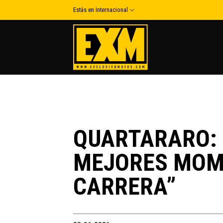
Skip
Estás en Internacional
to
content
QUARTARARO: 
MEJORES MOM
CARRERA”