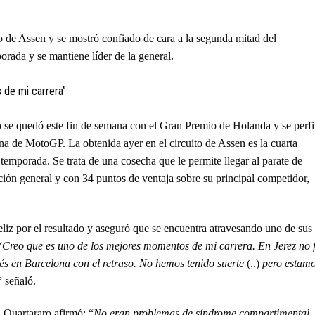
to de Assen y se mostró confiado de cara a la segunda mitad del
rada y se mantiene líder de la general.
 se quedó este fin de semana con el Gran Premio de Holanda y se perfi
na de MotoGP. La obtenida ayer en el circuito de Assen es la cuarta
 temporada. Se trata de una cosecha que le permite llegar al parate de
ión general y con 34 puntos de ventaja sobre su principal competidor,
feliz por el resultado y aseguró que se encuentra atravesando uno de sus
“
Creo que es uno de los mejores momentos de mi carrera. En Jerez no 
és en Barcelona con el retraso. No hemos tenido suerte
(..)
pero estam
” señaló.
 Quartararo afirmó: “
No eran problemas de síndrome compartimental,