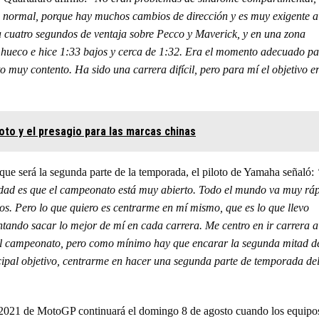
nte normal, porque hay muchos cambios de dirección y es muy exigente a
nía cuatro segundos de ventaja sobre Pecco y Maverick, y en una zona
el hueco e hice 1:33 bajos y cerca de 1:32. Era el momento adecuado p
o muy contento. Ha sido una carrera difícil, pero para mí el objetivo e
oto y el presagio para las marcas chinas
 que será la segunda parte de la temporada, el piloto de Yamaha señaló:
dad es que el campeonato está muy abierto. Todo el mundo va muy rá
os. Pero lo que quiero es centrarme en mí mismo, que es lo que llevo
tando sacar lo mejor de mí en cada carrera. Me centro en ir carrera a
el campeonato, pero como mínimo hay que encarar la segunda mitad d
ipal objetivo, centrarme en hacer una segunda parte de temporada de
a 2021 de MotoGP continuará el domingo 8 de agosto cuando los equipo