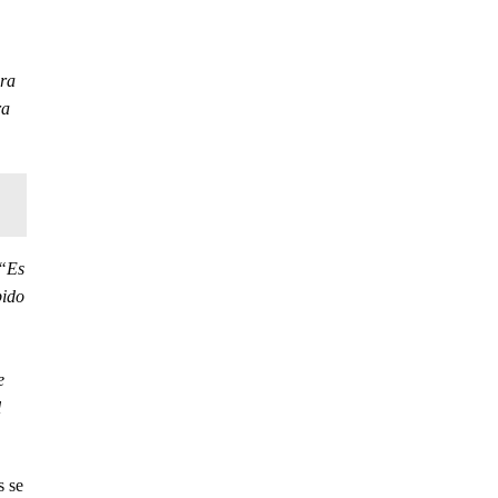
ara
ra
“Es
pido
e
l
s se