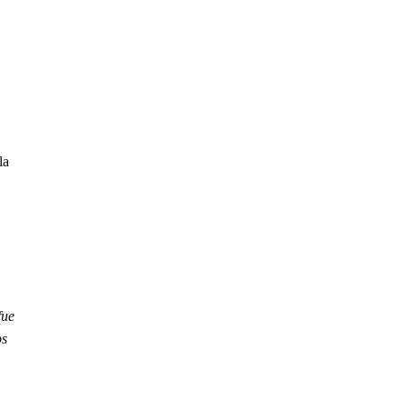
la
fue
os